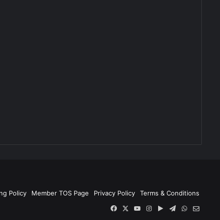
ng Policy
Member TOS Page
Privacy Policy
Terms & Conditions
Facebook
X
YouTube
Instagram
Google
Telegram
WhatsApp
SEND