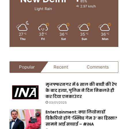
85%
2.97 km/h
Light Rain
27
32
36
35
36
℃
℃
℃
℃
℃
Thu
Fri
Sat
Sun
Mon
Popular
Recent
Comments
मुजफ्फरनगर में 6 साल की बच्ची की रेप
के बाद हत्या, पुलिस ने दिन निकलते ही
कर दिया एनकाउंटर
03/01/2025
Entertainment: क्या लियोनार्डो
डिकैप्रियो होंगे ‘स्क्विड गेम 3’ का हिस्सा?
सामने आई सच्चाई – #iNA