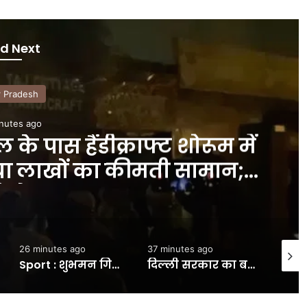
d Next
r Pradesh
nutes ago
 होने के बाद अयोध्या पहुंचे
न के बाद गोंडा रैली में होंगे
ल – INA
37 minutes ago
56 minutes ago
11 min
दिल्ली सरकार का बड़ा कदम:बवाना लाल फ्लैट्स के निवासियों को जल्द मिलेंगी बेहतर सुविधाएं- INA NEWS
UP News: कोटा-देहरादून के बाद प्रयागराज… राहुल का कार्यक्रम रद्द होने पर भड़की कांग्रेस, अजय राय बोले- ये हर हाल में होकर रहेगा – INA