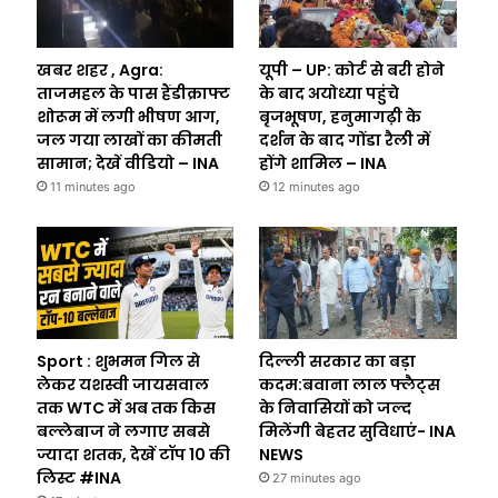
खबर शहर , Agra:
यूपी – UP: कोर्ट से बरी होने
ताजमहल के पास हैंडीक्राफ्ट
के बाद अयोध्या पहुंचे
शोरूम में लगी भीषण आग,
बृजभूषण, हनुमागढ़ी के
जल गया लाखों का कीमती
दर्शन के बाद गोंडा रैली में
सामान; देखें वीडियो – INA
होंगे शामिल – INA
11 minutes ago
12 minutes ago
Sport : शुभमन गिल से
दिल्ली सरकार का बड़ा
लेकर यशस्वी जायसवाल
कदम:बवाना लाल फ्लैट्स
तक WTC में अब तक किस
के निवासियों को जल्द
बल्लेबाज ने लगाए सबसे
मिलेंगी बेहतर सुविधाएं- INA
ज्यादा शतक, देखें टॉप 10 की
NEWS
लिस्ट #INA
27 minutes ago