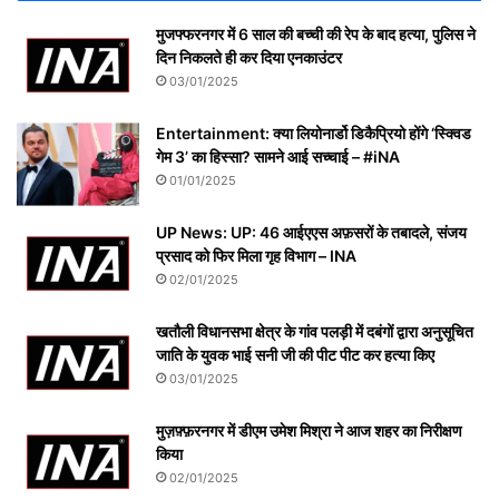
मुजफ्फरनगर में 6 साल की बच्ची की रेप के बाद हत्या, पुलिस ने
दिन निकलते ही कर दिया एनकाउंटर
03/01/2025
Entertainment: क्या लियोनार्डो डिकैप्रियो होंगे ‘स्क्विड
गेम 3’ का हिस्सा? सामने आई सच्चाई – #iNA
01/01/2025
UP News: UP: 46 आईएएस अफ़सरों के तबादले, संजय
प्रसाद को फिर मिला गृह विभाग – INA
02/01/2025
खतौली विधानसभा क्षेत्र के गांव पलड़ी में दबंगों द्वारा अनुसूचित
जाति के युवक भाई सनी जी की पीट पीट कर हत्या किए
03/01/2025
मुज़फ़्फ़रनगर में डीएम उमेश मिश्रा ने आज शहर का निरीक्षण
किया
02/01/2025