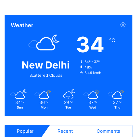
Weather
34
℃
New Delhi
34º - 32º
48%
3.46 km/h
Scattered Clouds
34
36
29
37
37
℃
℃
℃
℃
℃
Sun
Mon
Tue
Wed
Thu
Popular
Recent
Comments