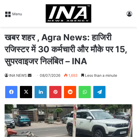
L
Menu
खबर शहर , Agra News: हाजिरी
रजिस्टर में 30 कर्मचारी और मौके पर 15,
सुपरवाइजर निलंबित – INA
INA NEWS
S
08/07/2026
1,693
Less than a minute
e
Facebook
X
LinkedIn
Pinterest
Reddit
WhatsApp
Telegram
n
d
a
n
e
m
a