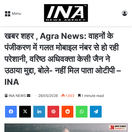
L
Menu
खबर शहर , Agra News: वाहनों के
पंजीकरण में गलत मोबाइल नंबर से हो रही
परेशानी, वरिष्ठ अधिवक्ता केसी जैन ने
उठाया मुद्दा, बोले- नहीं मिल पाता ओटीपी –
INA
INA NEWS
S
28/05/2026
1,693
1 minute read
e
Facebook
X
LinkedIn
Pinterest
Reddit
WhatsApp
Telegram
n
d
a
n