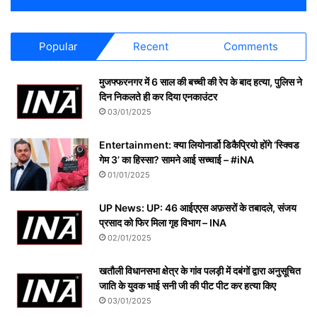
Popular
Recent
Comments
मुजफ्फरनगर में 6 साल की बच्ची की रेप के बाद हत्या, पुलिस ने
दिन निकलते ही कर दिया एनकाउंटर
03/01/2025
Entertainment: क्या लियोनार्डो डिकैप्रियो होंगे ‘स्क्विड
गेम 3’ का हिस्सा? सामने आई सच्चाई – #iNA
01/01/2025
UP News: UP: 46 आईएएस अफ़सरों के तबादले, संजय
प्रसाद को फिर मिला गृह विभाग – INA
02/01/2025
खतौली विधानसभा क्षेत्र के गांव पलड़ी में दबंगों द्वारा अनुसूचित
जाति के युवक भाई सनी जी की पीट पीट कर हत्या किए
03/01/2025