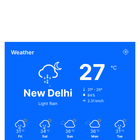
Weather
27
℃
New Delhi
31º - 26º
84%
2.31 km/h
Light Rain
31
34
36
36
31
℃
℃
℃
℃
℃
Fri
Sat
Sun
Mon
Tue