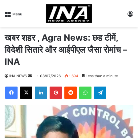
L
Menu
खबर शहर , Agra News: छह टीमें,
विदेशी सितारे और आईपीएल जैसा रोमांच –
INA
INA NEWS
S
08/07/2026
1,694
Less than a minute
e
Facebook
X
LinkedIn
Pinterest
Reddit
WhatsApp
Telegram
n
d
a
n
e
m
a