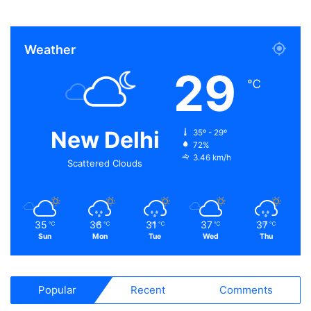
Weather
29
℃
New Delhi
35º - 29º
72%
3.46 km/h
Scattered Clouds
35
36
31
37
37
℃
℃
℃
℃
℃
Sun
Mon
Tue
Wed
Thu
Popular
Recent
Comments