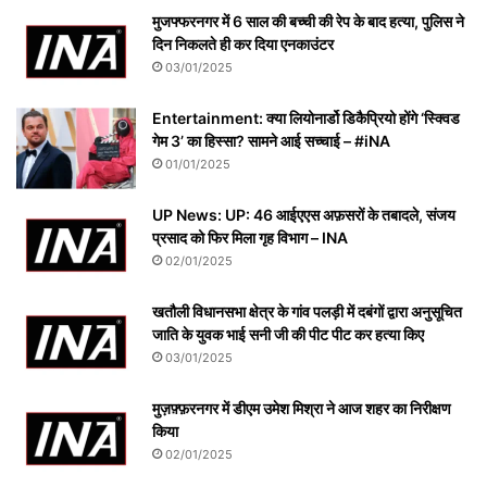
मुजफ्फरनगर में 6 साल की बच्ची की रेप के बाद हत्या, पुलिस ने
दिन निकलते ही कर दिया एनकाउंटर
03/01/2025
Entertainment: क्या लियोनार्डो डिकैप्रियो होंगे ‘स्क्विड
गेम 3’ का हिस्सा? सामने आई सच्चाई – #iNA
01/01/2025
UP News: UP: 46 आईएएस अफ़सरों के तबादले, संजय
प्रसाद को फिर मिला गृह विभाग – INA
02/01/2025
खतौली विधानसभा क्षेत्र के गांव पलड़ी में दबंगों द्वारा अनुसूचित
जाति के युवक भाई सनी जी की पीट पीट कर हत्या किए
03/01/2025
मुज़फ़्फ़रनगर में डीएम उमेश मिश्रा ने आज शहर का निरीक्षण
किया
02/01/2025