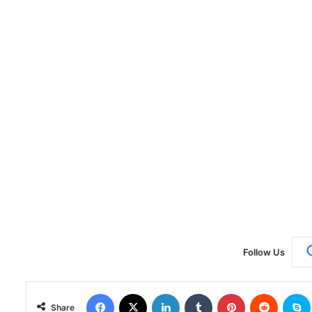
Follow Us
Facebook
X
LinkedIn
Tumblr
Pinterest
Reddit
S
Share