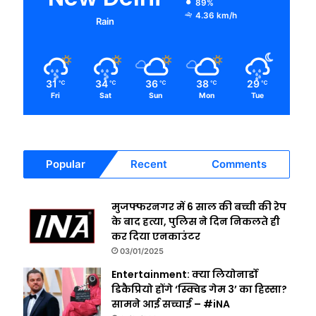
89%
4.36 km/h
Rain
31
34
36
38
29
℃
℃
℃
℃
℃
Fri
Sat
Sun
Mon
Tue
Popular
Recent
Comments
मुजफ्फरनगर में 6 साल की बच्ची की रेप
के बाद हत्या, पुलिस ने दिन निकलते ही
कर दिया एनकाउंटर
03/01/2025
Entertainment: क्या लियोनार्डो
डिकैप्रियो होंगे ‘स्क्विड गेम 3’ का हिस्सा?
सामने आई सच्चाई – #iNA