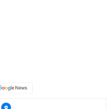
kype
Messenger