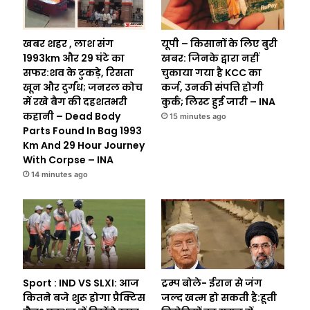
खबर शहर , लाश संग
यूपी – किसानों के लिए बुरी
1993km और 29 घंटे का
खबर: जिनके द्वारा नहीं
सफर:शव के टुकड़े, रिसता
चुकाया गया है KCC का
खून और दुर्गंध; जनरल कोच
कर्ज, उनकी संपत्ति होगी
में रखे बैग की दहशतभरी
कुर्क; लिस्ट हुई जारी – INA
कहानी – Dead Body
15 minutes ago
Parts Found In Bag 1993
Km And 29 Hour Journey
With Corpse – INA
14 minutes ago
Sport : IND VS SLXI: आज
ट्रम्प बोले- ईरान से जंग
कितने बजे शुरू होगा प्रैक्टिस
जल्द खत्म हो सकती है:हूती