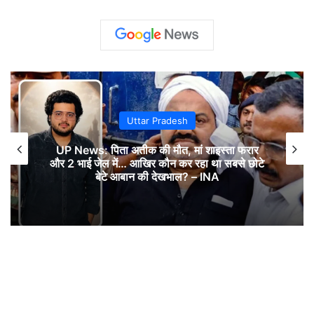
Uttar Pradesh
UP News: पिता अतीक की मौत, मां शाइस्ता फरार
और 2 भाई जेल में… आखिर कौन कर रहा था सबसे छोटे
बेटे आबान की देखभाल? – INA