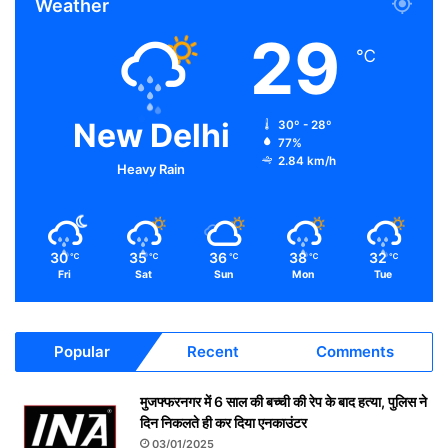
Weather
29
℃
New Delhi
30º - 28º
77%
2.84 km/h
Heavy Rain
30
35
36
38
32
℃
℃
℃
℃
℃
Fri
Sat
Sun
Mon
Tue
Popular
Recent
Comments
मुजफ्फरनगर में 6 साल की बच्ची की रेप के बाद हत्या, पुलिस ने
दिन निकलते ही कर दिया एनकाउंटर
03/01/2025