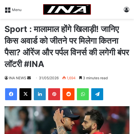
L
Menu
Sport : मालामाल होंगे खिलाड़ी! जानिए
किस अवार्ड को जीतने पर मिलेगा कितना
पैसा? ऑरेंज और पर्पल विनर्स की लगेगी बंपर
लॉटरी #INA
INA NEWS
S
31/05/2026
1,694
3 minutes read
e
Facebook
X
LinkedIn
Pinterest
Reddit
WhatsApp
Telegram
n
d
a
n
e
m