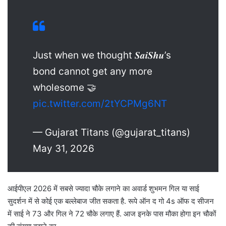
Just when we thought 𝑺𝒂𝒊𝑺𝒉𝒖’s
bond cannot get any more
wholesome 🤝
pic.twitter.com/2tYCPMg6NT
— Gujarat Titans (@gujarat_titans)
May 31, 2026
आईपीएल 2026 में सबसे ज्यादा चौके लगाने का अवार्ड शुभमन गिल या साई
सुदर्शन में से कोई एक बल्लेबाज जीत सकता है. रूपे ऑन द गो 4s ऑफ द सीजन
में साई ने 73 और गिल ने 72 चौके लगाए हैं. आज इनके पास मौका होगा इन चौकों