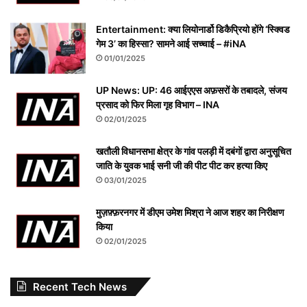
Entertainment: क्या लियोनार्डो डिकैप्रियो होंगे ‘स्क्विड
गेम 3’ का हिस्सा? सामने आई सच्चाई – #iNA
01/01/2025
UP News: UP: 46 आईएएस अफ़सरों के तबादले, संजय
प्रसाद को फिर मिला गृह विभाग – INA
02/01/2025
खतौली विधानसभा क्षेत्र के गांव पलड़ी में दबंगों द्वारा अनुसूचित
जाति के युवक भाई सनी जी की पीट पीट कर हत्या किए
03/01/2025
मुज़फ़्फ़रनगर में डीएम उमेश मिश्रा ने आज शहर का निरीक्षण
किया
02/01/2025
Recent Tech News