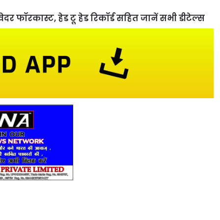
र फॉरकास्ट, हेड टू हेड रिकॉर्ड सहित जानें सभी डीटेल्स