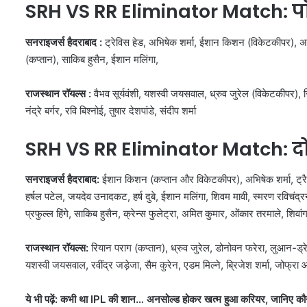
SRH VS RR Eliminator Match: पॉ
सनराइजर्स हैदराबाद :
ट्रेविस हेड, अभिषेक शर्मा, ईशान किशन (विकेटकीपर), अनिक
(कप्तान), साकिब हुसैन, ईशान मलिंगा,
राजस्थान रॉयल्स :
वैभव सूर्यवंशी, यशस्वी जयसवाल, ध्रुव जुरेल (विकेटकीपर), र
नंद्रे बर्गर, रवि बिश्नोई, तुषार देशपांडे, संदीप शर्मा
SRH VS RR Eliminator Match: दोनो
सनराइजर्स हैदराबाद:
ईशान किशन (कप्तान और विकेटकीपर), अभिषेक शर्मा, ट्रैविस
हर्षल पटेल, जयदेव उनादकट, हर्ष दुबे, ईशान मलिंगा, शिवम मावी, स्मरण रविचंद्रन
प्रफुल्ल हिंगे, साकिब हुसैन, क्रेन्स फुलेट्रा, अमित कुमार, ओंकार तरमाले, शिवां
राजस्थान रॉयल्स:
रियान पराग (कप्तान), ध्रुव जुरेल, डोनोवन फरेरा, लुआन-ड्रे 
यशस्वी जयसवाल, रवींद्र जड़ेजा, सैम कुरेन, एडम मिल्ने, ब्रिजेश शर्मा, जोफ्रा आर
ये भी पढ़ें: कभी था IPL की शान… अनसोल्ड होकर खत्म हुआ करियर, जानिए कौन ह