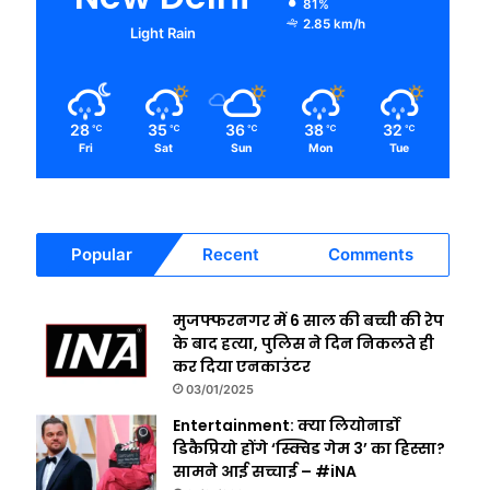
81%
2.85 km/h
Light Rain
28
35
36
38
32
℃
℃
℃
℃
℃
Fri
Sat
Sun
Mon
Tue
Popular
Recent
Comments
मुजफ्फरनगर में 6 साल की बच्ची की रेप
के बाद हत्या, पुलिस ने दिन निकलते ही
कर दिया एनकाउंटर
03/01/2025
Entertainment: क्या लियोनार्डो
डिकैप्रियो होंगे ‘स्क्विड गेम 3’ का हिस्सा?
सामने आई सच्चाई – #iNA