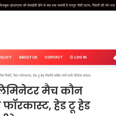
ने वाले ध्यान दें! 9 अगस्त से स्टेशनों पर बढ़ेगी सख्ती…DMRC ने जारी की एडवाइजरी – #INA
POLICY
ABOUT US
CONTACT
LOG IN
िपोर्ट, वेदर फॉरकास्ट, हेड टू हेड रिकॉर्ड सहित जानें सभी डीटेल्स #INA
लिमिनेटर मैच कौन
र फॉरकास्ट, हेड टू हेड