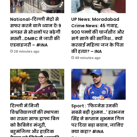
National-दिल्ली मेट्रो से
UP News: Moradabad
सफर करने वाले ध्यान दें! 9
Crime News: 45 गवाह,
अगस्त से स्टेशनों पर बढ़ेगी
900 पन्नों की चार्जशीट और
सख्ती…DMRC ने जारी की
सगे साले की साजिश… क्यों
एडवाइजरी – #INA
करवाई महिला जज के पिता
की हत्या? – INA
28 minutes ago
49 minutes ago
दिल्ली में निजी
Sport : 'फिटनेस उनकी
विश्वविद्यालयों की स्थापना
सबसे बड़ी दुश्मन…' हरभजन
का रास्ता साफ:ड्राफ्ट बिल
सिंह ने कप्तान शुभमन गिल
को कैबिनेट मंजूरी,
पर दिया बड़ा बयान, जानिए
बहुमंजिला और हाईटेक
क्या कहा? #INA