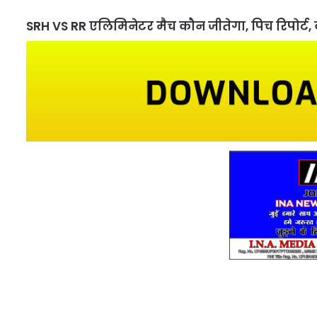
SRH VS RR एलिमिनेटर मैच कौन जीतेगा, पिच रिपोर्ट, वेद