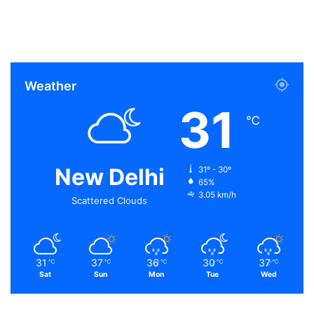
Weather
31
℃
New Delhi
31º - 30º
65%
3.05 km/h
Scattered Clouds
31
37
36
30
37
℃
℃
℃
℃
℃
Sat
Sun
Mon
Tue
Wed