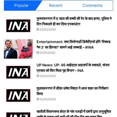
Popular
Recent
Comments
मुजफ्फरनगर में 6 साल की बच्ची की रेप के बाद हत्या, पुलिस ने
दिन निकलते ही कर दिया एनकाउंटर
03/01/2025
Entertainment: क्या लियोनार्डो डिकैप्रियो होंगे ‘स्क्विड
गेम 3’ का हिस्सा? सामने आई सच्चाई – #iNA
01/01/2025
UP News: UP: 46 आईएएस अफ़सरों के तबादले, संजय
प्रसाद को फिर मिला गृह विभाग – INA
02/01/2025
मुज़फ़्फ़रनगर में डीएम उमेश मिश्रा ने आज शहर का निरीक्षण
किया
02/01/2025
खतौली विधानसभा क्षेत्र के गांव पलड़ी में दबंगों द्वारा अनुसूचित
जाति के युवक भाई सनी जी की पीट पीट कर हत्या किए