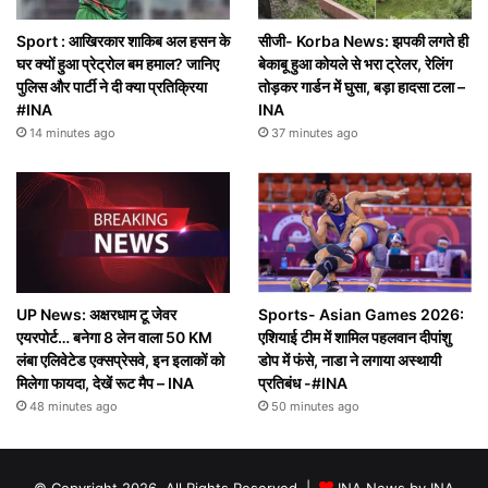
Sport : आखिरकार शाकिब अल हसन के
सीजी- Korba News: झपकी लगते ही
घर क्यों हुआ प्रेट्रोल बम हमाल? जानिए
बेकाबू हुआ कोयले से भरा ट्रेलर, रेलिंग
पुलिस और पार्टी ने दी क्या प्रतिक्रिया
तोड़कर गार्डन में घुसा, बड़ा हादसा टला –
#INA
INA
14 minutes ago
37 minutes ago
UP News: अक्षरधाम टू जेवर
Sports- Asian Games 2026:
एयरपोर्ट… बनेगा 8 लेन वाला 50 KM
एशियाई टीम में शामिल पहलवान दीपांशु
लंबा एलिवेटेड एक्सप्रेसवे, इन इलाकों को
डोप में फंसे, नाडा ने लगाया अस्थायी
मिलेगा फायदा, देखें रूट मैप – INA
प्रतिबंध -#INA
48 minutes ago
50 minutes ago
© Copyright 2026, All Rights Reserved |
INA News by INA