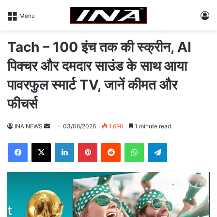
L
Menu
Tach – 100 इंच तक की स्क्रीन, AI
पिक्चर और दमदार साउंड के साथ आया
पावरफुल स्मार्ट TV, जानें कीमत और
फीचर्स
INA NEWS
S
03/06/2026
1,696
1 minute read
e
Facebook
X
LinkedIn
Pinterest
Reddit
WhatsApp
Telegram
n
d
a
n
e
m