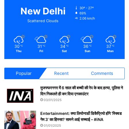
New Delhi
30º - 27º
69%
2.06 km/h
Scattered Clouds
30
31
34
36
37
℃
℃
℃
℃
℃
Thu
Fri
Sat
Sun
Mon
Popular
Recent
Comments
मुजफ्फरनगर में 6 साल की बच्ची की रेप के बाद हत्या, पुलिस ने
दिन निकलते ही कर दिया एनकाउंटर
03/01/2025
Entertainment: क्या लियोनार्डो डिकैप्रियो होंगे ‘स्क्विड
गेम 3’ का हिस्सा? सामने आई सच्चाई – #iNA
01/01/2025