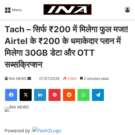
L
Menu
Tach – सिर्फ ₹200 में मिलेगा फुल मजा!
Airtel के ₹200 के धमाकेदार प्लान में
मिलेगा 30GB डेटा और OTT
सब्सक्रिप्शन
INA NEWS
S
07/07/2026
1,694
2 minutes read
e
Facebook
X
LinkedIn
Pinterest
Reddit
WhatsApp
Telegram
n
d
a
n
e
m
Powered by :