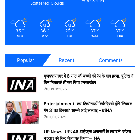
4.08 km/h
Scattered Clouds
35
36
29
37
37
℃
℃
℃
℃
℃
Sun
Mon
Tue
Wed
Thu
Popular
Recent
Comments
मुजफ्फरनगर में 6 साल की बच्ची की रेप के बाद हत्या, पुलिस ने
दिन निकलते ही कर दिया एनकाउंटर
03/01/2025
Entertainment: क्या लियोनार्डो डिकैप्रियो होंगे ‘स्क्विड
गेम 3’ का हिस्सा? सामने आई सच्चाई – #iNA
01/01/2025
UP News: UP: 46 आईएएस अफ़सरों के तबादले, संजय
प्रसाद को फिर मिला गृह विभाग – INA