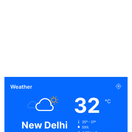
Weather
32
℃
New Delhi
35º - 31º
59%