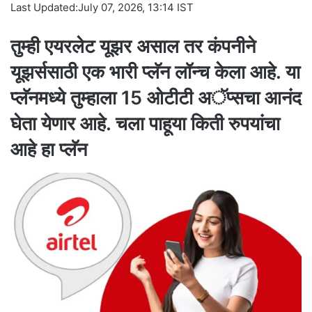
a
Last Updated:
July 07, 2026, 13:14 IST
i
l
तुम्ही एयरलेट यूझर असाल तर कंपनीने
यूझर्ससाठी एक भारी प्लॅन लॉन्च केला आहे. या
प्लॅनमध्ये तुम्हाला 15 ओटीटी अॅप्सचा आनंद
घेता येणार आहे. चला पाहूया किती रुपयांचा
आहे हा प्लॅन