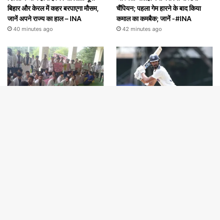
बिहार और केरल में कहर बरपाएगा मौसम,
चैंपियन; पहला गेम हारने के बाद किया
जानें अपने राज्य का हाल – INA
कमाल का कमबैक; जानें -#INA
40 minutes ago
42 minutes ago
सीजी- CG: स्टाइपेंड बढ़ाने की मांग पर
Sport : शतकवीर देवदत्त पडिक्कल ने
इंटर्न डॉक्टरों की अनिश्चितकालीन
बताया टीम इंडिया के लिए क्यों जरूरी है
B
हड़ताल, दो मासूम बच्चों ने भी किया
वॉर्म-अप मैच, बोले- 'हमारा लक्ष्य यही है…'
t
समर्थन – INA
#INA
55 minutes ago
1 hour ago
t
b
© Copyright 2026, All Rights Reserved |
INA News by INA
Media Pvt. Ltd.
|