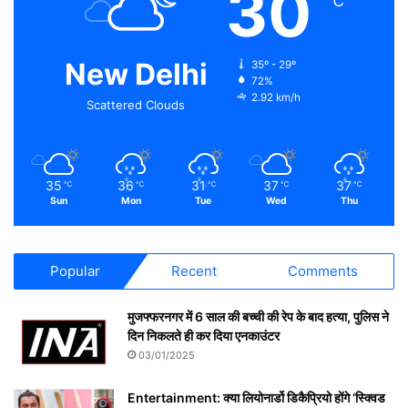
30
℃
New Delhi
35º - 29º
72%
2.92 km/h
Scattered Clouds
35
36
31
37
37
℃
℃
℃
℃
℃
Sun
Mon
Tue
Wed
Thu
Popular
Recent
Comments
मुजफ्फरनगर में 6 साल की बच्ची की रेप के बाद हत्या, पुलिस ने
दिन निकलते ही कर दिया एनकाउंटर
03/01/2025
Entertainment: क्या लियोनार्डो डिकैप्रियो होंगे ‘स्क्विड