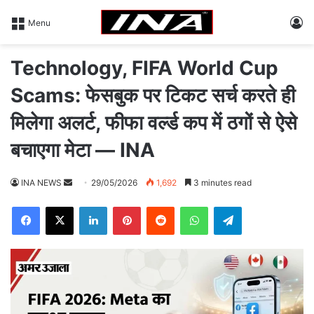
L
Menu
Technology, FIFA World Cup
Scams: फेसबुक पर टिकट सर्च करते ही
मिलेगा अलर्ट, फीफा वर्ल्ड कप में ठगों से ऐसे
बचाएगा मेटा — INA
INA NEWS
S
29/05/2026
1,692
3 minutes read
e
Facebook
X
LinkedIn
Pinterest
Reddit
WhatsApp
Telegram
n
d
a
n
e
m