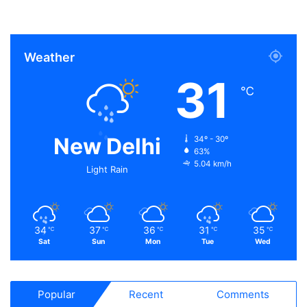
Weather
31
℃
New Delhi
34º - 30º
63%
5.04 km/h
Light Rain
34
37
36
31
35
℃
℃
℃
℃
℃
Sat
Sun
Mon
Tue
Wed
Popular
Recent
Comments