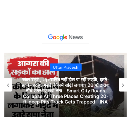
Uttar Pradesh
खबर शहर , Up:बारिश नहीं झेल पा रहीं सड़कें, इतने-
इतने गहरे हुए गड्ढे; जिनमें सीढ़ी लगाकर 20 फीट तक
नीचे उतर गए सपा नेता – Smart City Roads
Collapse At Three Places Creating 20-
ft-deep Pits Truck Gets Trapped – INA