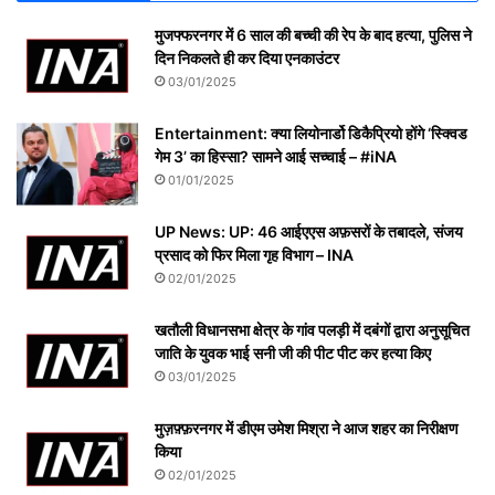
मुजफ्फरनगर में 6 साल की बच्ची की रेप के बाद हत्या, पुलिस ने
दिन निकलते ही कर दिया एनकाउंटर
03/01/2025
Entertainment: क्या लियोनार्डो डिकैप्रियो होंगे ‘स्क्विड
गेम 3’ का हिस्सा? सामने आई सच्चाई – #iNA
01/01/2025
UP News: UP: 46 आईएएस अफ़सरों के तबादले, संजय
प्रसाद को फिर मिला गृह विभाग – INA
02/01/2025
खतौली विधानसभा क्षेत्र के गांव पलड़ी में दबंगों द्वारा अनुसूचित
जाति के युवक भाई सनी जी की पीट पीट कर हत्या किए
03/01/2025
मुज़फ़्फ़रनगर में डीएम उमेश मिश्रा ने आज शहर का निरीक्षण
किया
02/01/2025