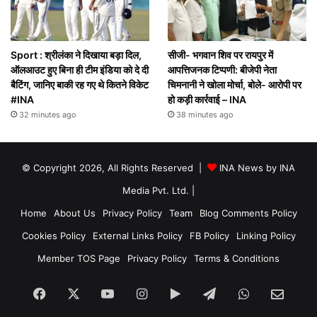
Sport : श्रीलंका ने दिखाया बड़ा दिल,
सीजी- भगवान शिव पर रायपुर में
ऑलआउट हुए बिना ही टीम इंडिया को दे दी
आपत्तिजनक टिप्पणी: बीजेपी नेता
बैटिंग, जानिए बाकी रह गए थे कितने विकेट
चिमनानी ने खोला मोर्चा, बोले- आरोपी पर
#INA
हो कड़ी कार्रवाई – INA
32 minutes ago
38 minutes ago
© Copyright 2026, All Rights Reserved |
INA News by INA
Media Pvt. Ltd.
|
Home
About Us
Privacy Policy
Team
Blog Comments Policy
Cookies Policy
External Links Policy
FB Policy
Linking Policy
Member TOS Page
Privacy Policy
Terms & Conditions
Facebook
X
YouTube
Instagram
Google
Telegram
WhatsApp
SEN