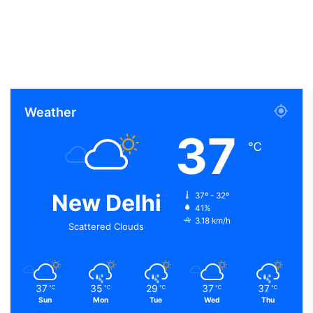
Weather
37
℃
New Delhi
37º - 32º
41%
3.18 km/h
Scattered Clouds
37
35
29
37
37
℃
℃
℃
℃
℃
Sun
Mon
Tue
Wed
Thu