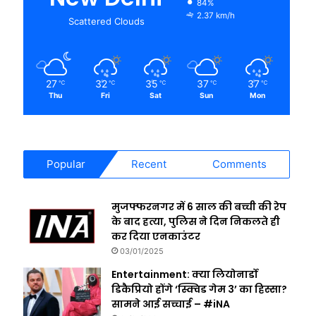
84%
2.37 km/h
Scattered Clouds
27
32
35
37
37
℃
℃
℃
℃
℃
Thu
Fri
Sat
Sun
Mon
Popular
Recent
Comments
मुजफ्फरनगर में 6 साल की बच्ची की रेप
के बाद हत्या, पुलिस ने दिन निकलते ही
कर दिया एनकाउंटर
03/01/2025
Entertainment: क्या लियोनार्डो
डिकैप्रियो होंगे ‘स्क्विड गेम 3’ का हिस्सा?
सामने आई सच्चाई – #iNA