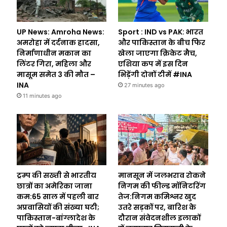
UP News: Amroha News:
Sport : IND vs PAK: भारत
अमरोहा में दर्दनाक हादसा,
और पाकिस्तान के बीच फिर
निर्माणाधीन मकान का
खेला जाएगा क्रिकेट मैच,
लिंटर गिरा, महिला और
एशिया कप में इस दिन
मासूम समेत 3 की मौत –
भिड़ेंगी दोनों टीमें #INA
INA
27 minutes ago
11 minutes ago
ट्रम्प की सख्ती से भारतीय
मानसून में जलभराव रोकने
छात्रों का अमेरिका जाना
निगम की फील्ड मॉनिटरिंग
कम:65 साल में पहली बार
तेज:निगम कमिश्नर खुद
अप्रवासियों की संख्या घटी;
उतरे सड़कों पर, बारिश के
पाकिस्तान-बांग्लादेश के
दौरान संवेदनशील इलाकों