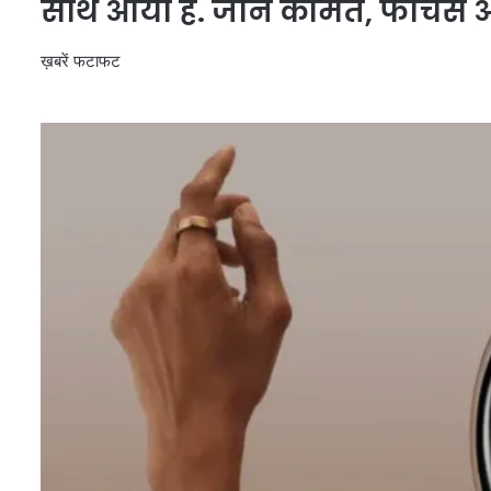
साथ आया है. जानें कीमत, फीचर्स
ख़बरें फटाफट