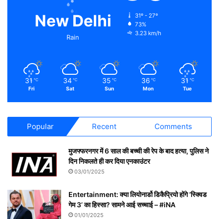
New Delhi
31º - 27º
73%
3.23 km/h
Rain
31
34
35
36
31
℃
℃
℃
℃
℃
Fri
Sat
Sun
Mon
Tue
Popular
Recent
Comments
मुजफ्फरनगर में 6 साल की बच्ची की रेप के बाद हत्या, पुलिस ने
दिन निकलते ही कर दिया एनकाउंटर
03/01/2025
Entertainment: क्या लियोनार्डो डिकैप्रियो होंगे ‘स्क्विड
गेम 3’ का हिस्सा? सामने आई सच्चाई – #iNA
01/01/2025