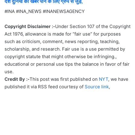
देश दुनियां की खबरें पाने के लिए ग्रुप से जुड़ें,
#INA #INA_NEWS #INANEWSAGENCY
Copyright Disclaimer :-
Under Section 107 of the Copyright
Act 1976, allowance is made for “fair use” for purposes
such as criticism, comment, news reporting, teaching,
scholarship, and research. Fair use is a use permitted by
copyright statute that might otherwise be infringing.,
educational or personal use tips the balance in favor of fair
use.
Credit By :-
This post was first published on
NYT
, we have
published it via RSS feed courtesy of
Source link
,