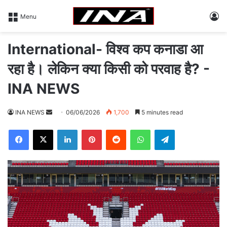
L
Menu
International- विश्व कप कनाडा आ
रहा है। लेकिन क्या किसी को परवाह है? -
INA NEWS
INA NEWS
S
06/06/2026
1,700
5 minutes read
e
Facebook
X
LinkedIn
Pinterest
Reddit
WhatsApp
Telegram
n
d
a
n
e
m
a
i