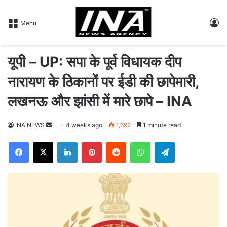
L
Menu
यूपी – UP: सपा के पूर्व विधायक दीप
नारायण के ठिकानों पर ईडी की छापेमारी,
लखनऊ और झांसी में मारे छापे – INA
INA NEWS
S
4 weeks ago
1,692
1 minute read
e
Facebook
X
LinkedIn
Pinterest
Reddit
WhatsApp
Telegram
n
d
a
n
e
m
a