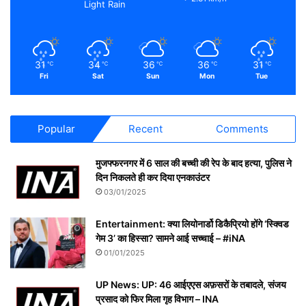
Light Rain
31
34
36
36
31
℃
℃
℃
℃
℃
Fri
Sat
Sun
Mon
Tue
Popular
Recent
Comments
मुजफ्फरनगर में 6 साल की बच्ची की रेप के बाद हत्या, पुलिस ने
दिन निकलते ही कर दिया एनकाउंटर
03/01/2025
Entertainment: क्या लियोनार्डो डिकैप्रियो होंगे ‘स्क्विड
गेम 3’ का हिस्सा? सामने आई सच्चाई – #iNA
01/01/2025
UP News: UP: 46 आईएएस अफ़सरों के तबादले, संजय
प्रसाद को फिर मिला गृह विभाग – INA