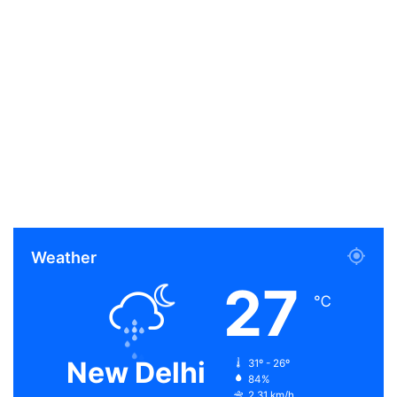
Weather
27
℃
New Delhi
31º - 26º
84%
2.31 km/h