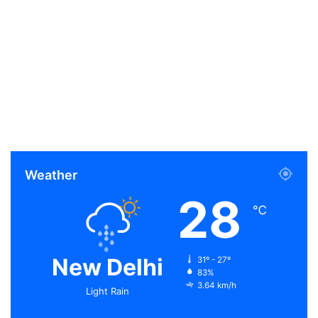
Weather
28
℃
New Delhi
31º - 27º
83%
3.64 km/h
Light Rain