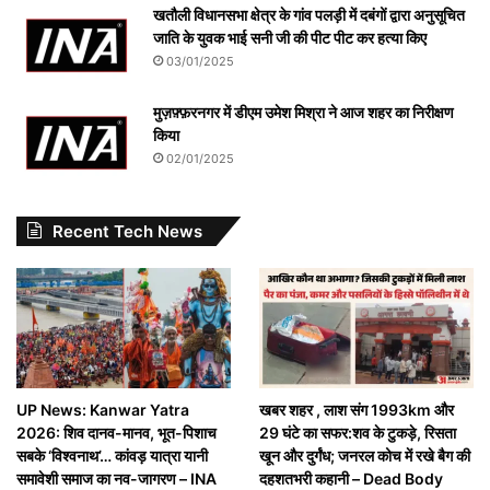
खतौली विधानसभा क्षेत्र के गांव पलड़ी में दबंगों द्वारा अनुसूचित
जाति के युवक भाई सनी जी की पीट पीट कर हत्या किए
03/01/2025
मुज़फ़्फ़रनगर में डीएम उमेश मिश्रा ने आज शहर का निरीक्षण
किया
02/01/2025
Recent Tech News
UP News: Kanwar Yatra
खबर शहर , लाश संग 1993km और
2026: शिव दानव-मानव, भूत-पिशाच
29 घंटे का सफर:शव के टुकड़े, रिसता
सबके ‘विश्वनाथ’… कांवड़ यात्रा यानी
खून और दुर्गंध; जनरल कोच में रखे बैग की
समावेशी समाज का नव-जागरण – INA
दहशतभरी कहानी – Dead Body