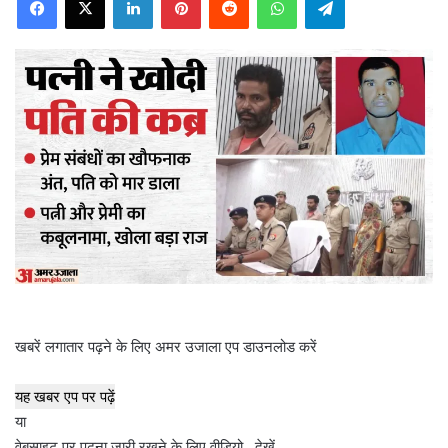
n
d
a
n
e
m
a
i
l
खबरें लगातार पढ़ने के लिए अमर उजाला एप डाउनलोड करें
यह खबर एप पर पढ़ें
या
वेबसाइट पर पढ़ना जारी रखने के लिए वीडियो . देखें