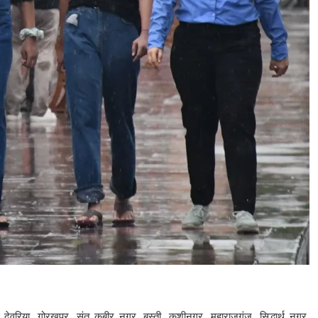
 देवरिया, गोरखपुर, संत कबीर नगर, बस्ती, कुशीनगर, महाराजगंज, सिद्धार्थ नगर,