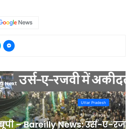
Skype
Messenger
d Next
r Pradesh
nute ago
उर्स-ए-रजवी में अकीदत का