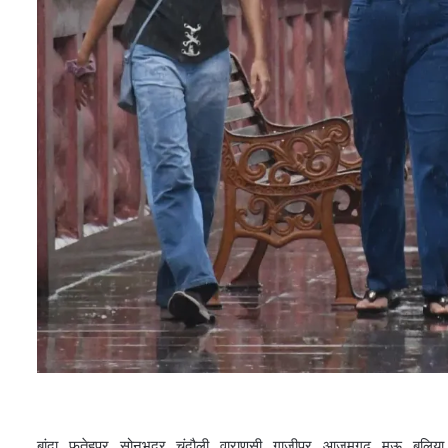
बांदा, फतेहपुर, सोनभद्र, चंदौली, वाराणसी, गाजीपुर, आजमगढ़, मऊ, बलिया,