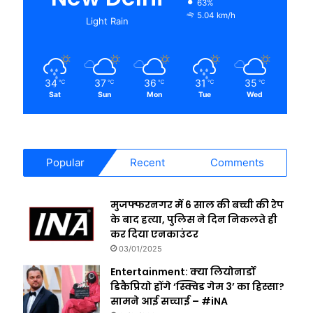
63%
5.04 km/h
Light Rain
34
37
36
31
35
℃
℃
℃
℃
℃
Sat
Sun
Mon
Tue
Wed
Popular
Recent
Comments
मुजफ्फरनगर में 6 साल की बच्ची की रेप
के बाद हत्या, पुलिस ने दिन निकलते ही
कर दिया एनकाउंटर
03/01/2025
Entertainment: क्या लियोनार्डो
डिकैप्रियो होंगे ‘स्क्विड गेम 3’ का हिस्सा?
सामने आई सच्चाई – #iNA