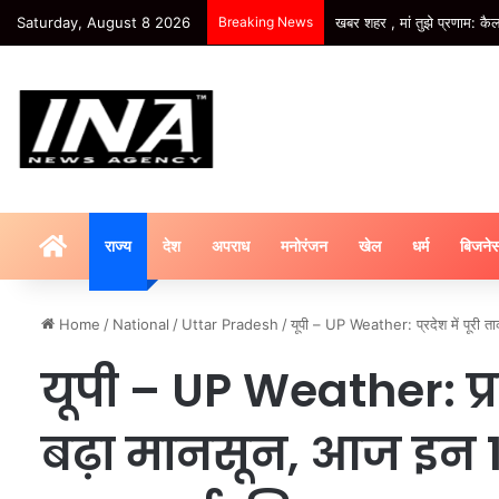
Saturday, August 8 2026
Breaking News
खबर शहर , मां तुझे प्रणाम: क
HOME
राज्य
देश
अपराध
मनोरंजन
खेल
धर्म
बिजने
Home
/
National
/
Uttar Pradesh
/
यूपी – UP Weather: प्रदेश में पूरी त
यूपी – UP Weather: प्र
बढ़ा मानसून, आज इन 19