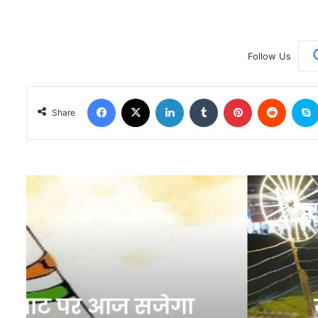
Follow Us
Facebook
X
LinkedIn
Tumblr
Pinterest
Reddit
Share
Rea
Utta
1 mi
यूपी – Bareilly News: 