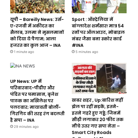
यूपी – Bareilly News: उर्स-
Sport : ऑस्ट्रेलिया में
ए-रजवी में अकीदत का
बांग्लादेश शर्मसार! मात्र 54
सैलाब, उलमा ने मुसलमानों
रनों पर ऑलआउट, मोबाइल
को दिया ये पैगाम; आला
नंबर जैसा बना स्कोर कार्ड
हजरत का कुल आज – INA
#INA
1 minute ago
5 minutes ago
UP News: UP में
परिवारवाद-पीडीए और
पंडित पर घमासान, बृजेश
खबर शहर , Up:बारिश नहीं
पाठक का अखिलेश पर
झेल पा रहीं सड़कें, इतने-
पलटवार; मायावती बोलीं-
इतने गहरे हुए गड्ढे; जिनमें
गिरगिट की तरह रंग बदलती
सीढ़ी लगाकर 20 फीट तक
है सपा – INA
नीचे उतर गए सपा नेता –
29 minutes ago
Smart City Roads