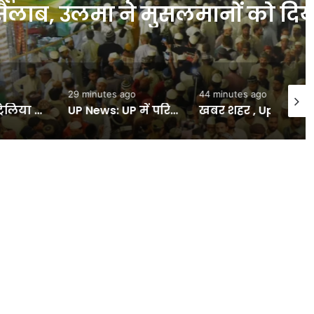
ों को दिया ये पैगाम; आला
ुल आज – INA
29 minutes ago
44 minutes ago
46 min
UP News: UP में परिवारवाद-पीडीए और पंडित पर घमासान, बृजेश पाठक का अखिलेश पर पलटवार; मायावती बोलीं- गिरगिट की तरह रंग बदलती है सपा – INA
खबर शहर , Up:बारिश नहीं झेल पा रहीं सड़कें, इतने-इतने गहरे हुए गड्ढे; जिनमें सीढ़ी लगाकर 20 फीट तक नीचे उतर गए सपा नेता – Smart City Roads Collapse At Three Places Creating 20-ft-deep Pits Truck Gets Trapped – INA