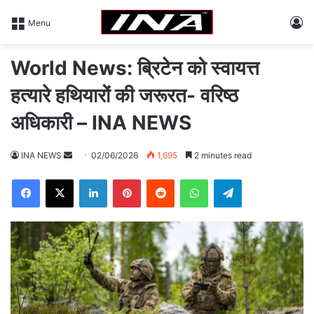
L
Menu
World News: ब्रिटेन को स्वायत्त
हत्यारे हथियारों की जरूरत- वरिष्ठ
अधिकारी – INA NEWS
INA NEWS
S
02/06/2026
1,695
2 minutes read
e
Facebook
X
LinkedIn
Pinterest
Reddit
WhatsApp
Telegram
n
d
a
n
e
m
a
i