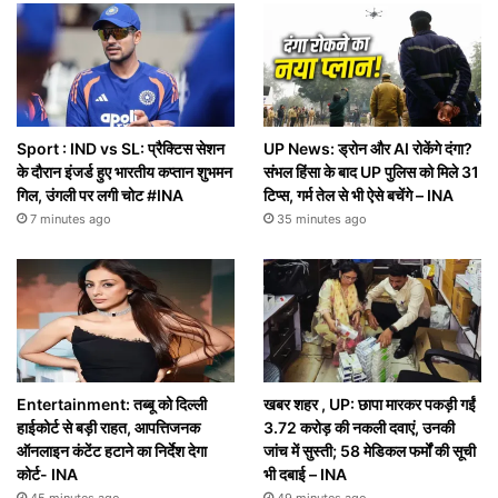
Sport : IND vs SL: प्रैक्टिस सेशन
UP News: ड्रोन और AI रोकेंगे दंगा?
के दौरान इंजर्ड हुए भारतीय कप्तान शुभमन
संभल हिंसा के बाद UP पुलिस को मिले 31
गिल, उंगली पर लगी चोट #INA
टिप्स, गर्म तेल से भी ऐसे बचेंगे – INA
7 minutes ago
35 minutes ago
Entertainment: तब्बू को दिल्ली
खबर शहर , UP: छापा मारकर पकड़ी गईं
हाईकोर्ट से बड़ी राहत, आपत्तिजनक
3.72 करोड़ की नकली दवाएं, उनकी
ऑनलाइन कंटेंट हटाने का निर्देश देगा
जांच में सुस्ती; 58 मेडिकल फर्मों की सूची
कोर्ट- INA
भी दबाई – INA