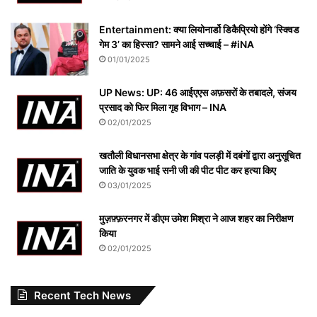
Entertainment: क्या लियोनार्डो डिकैप्रियो होंगे ‘स्क्विड
गेम 3’ का हिस्सा? सामने आई सच्चाई – #iNA
01/01/2025
UP News: UP: 46 आईएएस अफ़सरों के तबादले, संजय
प्रसाद को फिर मिला गृह विभाग – INA
02/01/2025
खतौली विधानसभा क्षेत्र के गांव पलड़ी में दबंगों द्वारा अनुसूचित
जाति के युवक भाई सनी जी की पीट पीट कर हत्या किए
03/01/2025
मुज़फ़्फ़रनगर में डीएम उमेश मिश्रा ने आज शहर का निरीक्षण
किया
02/01/2025
Recent Tech News