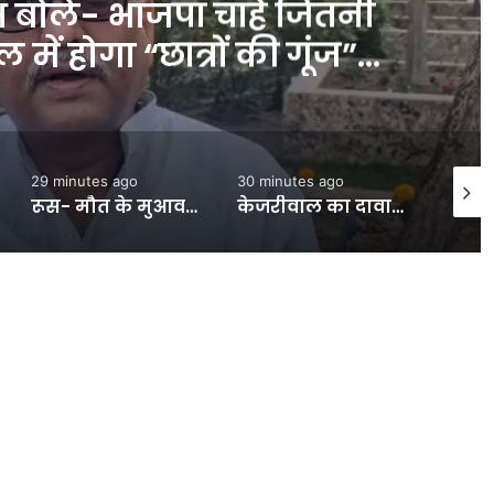
े खिलाफ टेस्ट सीरीज से पहले
, कुसल मेंडिस पहले टेस्ट से
ैं बाहर #INA
30 minutes ago
45 minutes ago
8 minu
केजरीवाल का दावा- उनका इंस्टाग्राम अकाउंट कुछ जगह बैन:मेटा से जवाब मांगा; कहा- कंपनी सरकार के सामने घुटने न टेके- INA NEWS
UP News: उत्तर प्रदेश के सरकारी खजाने को 36 हजार करोड़ का नुकसान, कौन है विलेन? – INA