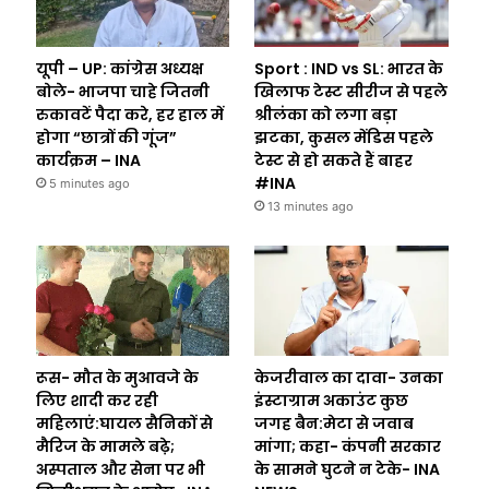
यूपी – UP: कांग्रेस अध्यक्ष
Sport : IND vs SL: भारत के
बोले- भाजपा चाहे जितनी
खिलाफ टेस्ट सीरीज से पहले
रुकावटें पैदा करे, हर हाल में
श्रीलंका को लगा बड़ा
होगा “छात्रों की गूंज”
झटका, कुसल मेंडिस पहले
कार्यक्रम – INA
टेस्ट से हो सकते हैं बाहर
#INA
5 minutes ago
13 minutes ago
रूस- मौत के मुआवजे के
केजरीवाल का दावा- उनका
लिए शादी कर रही
इंस्टाग्राम अकाउंट कुछ
महिलाएं:घायल सैनिकों से
जगह बैन:मेटा से जवाब
मैरिज के मामले बढ़े;
मांगा; कहा- कंपनी सरकार
अस्पताल और सेना पर भी
के सामने घुटने न टेके- INA