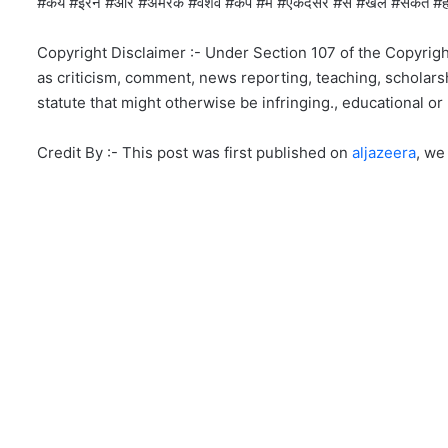
#कय #ईरन #और #अमरक #वशव #कप #म #एकदसर #स #खल #सकत 
Copyright Disclaimer :- Under Section 107 of the Copyrigh
as criticism, comment, news reporting, teaching, scholarsh
statute that might otherwise be infringing., educational or 
Credit By :- This post was first published on
aljazeera
, we