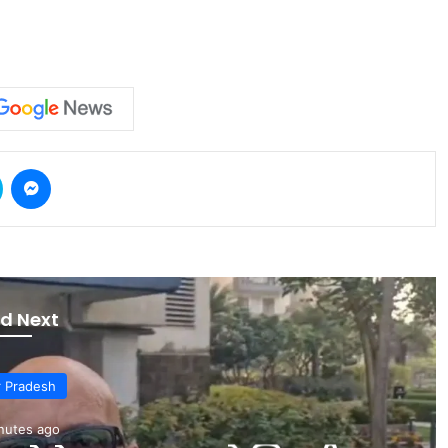
Skype
Messenger
d Next
ports
nutes ago