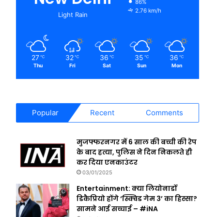
86%
2.76 km/h
Light Rain
27
32
36
35
36
℃
℃
℃
℃
℃
Thu
Fri
Sat
Sun
Mon
Popular
Recent
Comments
मुजफ्फरनगर में 6 साल की बच्ची की रेप
के बाद हत्या, पुलिस ने दिन निकलते ही
कर दिया एनकाउंटर
03/01/2025
Entertainment: क्या लियोनार्डो
डिकैप्रियो होंगे ‘स्क्विड गेम 3’ का हिस्सा?
सामने आई सच्चाई – #iNA