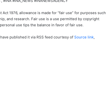
#ह , #INA #INA_NEWS #INANEWSAGENCY
t Act 1976, allowance is made for “fair use” for purposes such
ip, and research. Fair use is a use permitted by copyright
personal use tips the balance in favor of fair use.
 have published it via RSS feed courtesy of
Source link
,