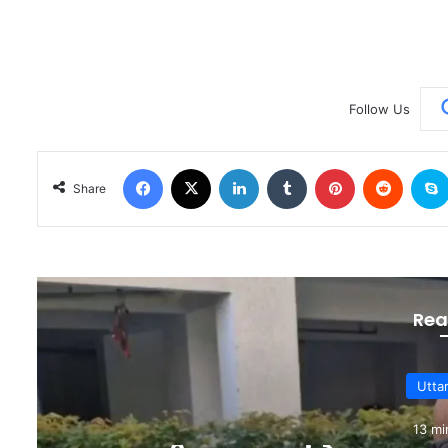
Follow Us
Facebook
X
LinkedIn
Tumblr
Pinterest
Reddit
Share
Rea
S
21 mi