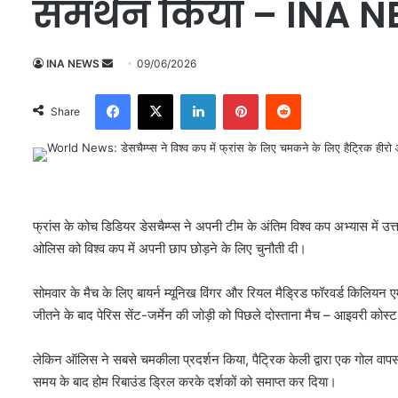
समर्थन किया – INA 
INA NEWS
S
09/06/2026
e
Facebook
X
LinkedIn
Pinterest
Reddit
n
Share
d
a
n
e
m
फ्रांस के कोच डिडियर डेसचैम्प्स ने अपनी टीम के अंतिम विश्व कप अभ्यास में 
a
ओलिस को विश्व कप में अपनी छाप छोड़ने के लिए चुनौती दी।
i
l
सोमवार के मैच के लिए बायर्न म्यूनिख विंगर और रियल मैड्रिड फॉरवर्ड किलियन एम
जीतने के बाद पेरिस सेंट-जर्मेन की जोड़ी को पिछले दोस्ताना मैच – आइवरी कोस
लेकिन ऑलिस ने सबसे चमकीला प्रदर्शन किया, पैट्रिक केली द्वारा एक गोल वापस ख
समय के बाद होम रिबाउंड ड्रिल करके दर्शकों को समाप्त कर दिया।