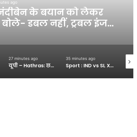
nutes ago
ुर्ग सास को बेरहमी से पीटा,
ाथ; ससुर को भी नहीं बख्शा –
INA
35 minutes ago
39 minutes ago
58 min
Sport : IND vs SL XI : वार्म-अप मैच के पहले दिन श्रीलंका ने 363 रन, भारतीय गेंदबाजों ने जमकर लुटाए रन, जानें आज के खेल का हाल #INA
National-क्या देशभर में चलेगी हाइड्रोजन ट्रेन? जिंद-सोनीपत रूट के बाद अब रेल मंत्री अश्विनी वैष्णव ने संसद में दी ये जानकारी – #INA