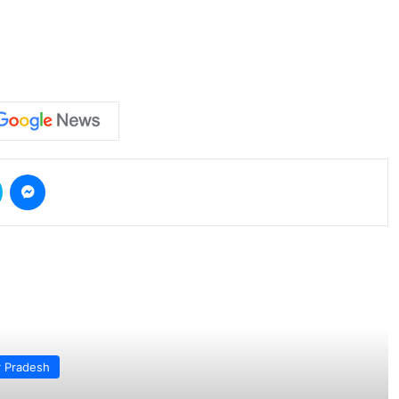
Skype
Messenger
d Next
r Pradesh