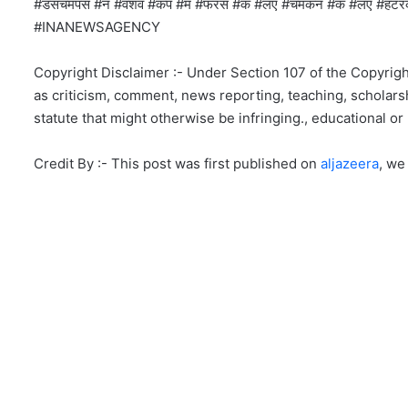
#डसचमपस #न #वशव #कप #म #फरस #क #लए #चमकन #क #लए #हट
#INANEWSAGENCY
Copyright Disclaimer :- Under Section 107 of the Copyrigh
as criticism, comment, news reporting, teaching, scholarsh
statute that might otherwise be infringing., educational or 
Credit By :- This post was first published on
aljazeera
, we