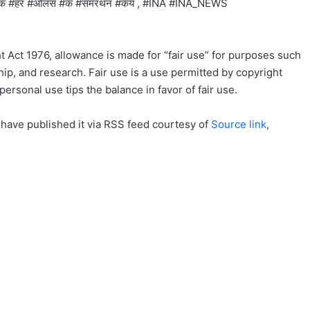
रक #हर #ओलस #क #समरथन #कय , #INA #INA_NEWS
t Act 1976, allowance is made for “fair use” for purposes such
ip, and research. Fair use is a use permitted by copyright
personal use tips the balance in favor of fair use.
 have published it via RSS feed courtesy of
Source link
,