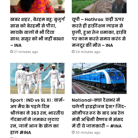
खबर शहर , बेरहम बहू: बुजुर्ग
यूपी – Hathras: छड़ी ऊपर
सास को बेरहमी से पीटा,
करते ही हाईटेंशन लाइन से
मायके वालों ने भी दिया
छुली, हुआ तेज धमाका, हाईवे
साथ; ससुर को भी नहीं बख्शा
पर काम करते समय करंट से
– INA
मजदूर की मौत – INA
21 minutes ago
24 minutes ago
Sport : IND vs SL XI : वार्म-
National-क्या देशभर में
अप मैच के पहले दिन
चलेगी हाइड्रोजन ट्रेन? जिंद-
श्रीलंका ने 363 रन, भारतीय
सोनीपत रूट के बाद अब रेल
गेंदबाजों ने जमकर लुटाए
मंत्री अश्विनी वैष्णव ने संसद
रन, जानें आज के खेल का
में दी ये जानकारी – #INA
हाल #INA
35 minutes ago