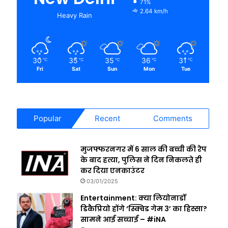
71%
2.64 km/h
Heavy Rain
30
35
35
36
31
℃
℃
℃
℃
℃
Fri
Sat
Sun
Mon
Tue
Popular
Recent
Comments
मुजफ्फरनगर में 6 साल की बच्ची की रेप
के बाद हत्या, पुलिस ने दिन निकलते ही
कर दिया एनकाउंटर
03/01/2025
Entertainment: क्या लियोनार्डो
डिकैप्रियो होंगे ‘स्क्विड गेम 3’ का हिस्सा?
सामने आई सच्चाई – #iNA