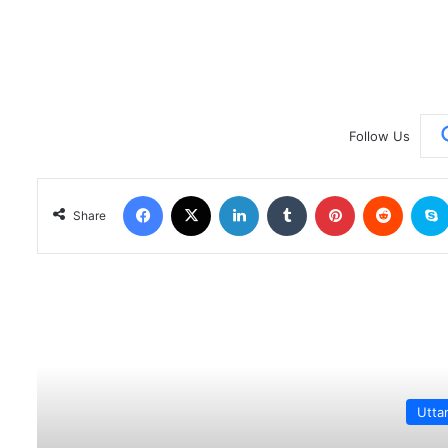
Follow Us
Facebook
X
LinkedIn
Tumblr
Pinterest
Reddit
Share
Rea
Utta