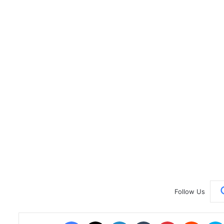
Follow Us
Facebook
X
LinkedIn
Tumblr
Pinterest
Reddit