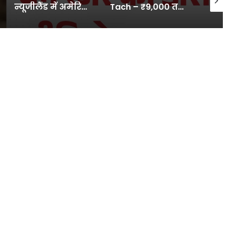
Tach – ₹9,000 तक सस्ता हो गया ये पॉपुलर फ्लैगशिप फोन, मिलेगी 7,000mAh बैटरी और कई खासियत
UP News: Greater Noida: पुलिस की वर्दी में बदमाशों ने GST कंसल्टेंट को 7 घंटे तक बनाए रखा बंधक, वसूले 29 लाख… 19 दिन बाद भी केस दर्ज नहीं – INA