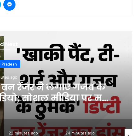
d Next
ports
nutes ago
 बतौर कप्तान सबसे ज्यादा रन
ेबाज, नंबर-3 पर है भारतीय
ा नाम #INA
24 minutes ago
30 minutes ago
6 minu