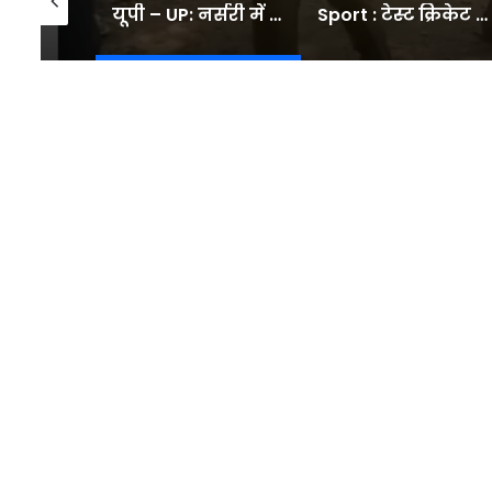
यूपी – UP: नर्सरी में डिप्टी वन रेंजर ने लगाए गजब के ठुमके, 31 सेकंड का डांस वीडियो; सोशल मीडिया पर मचा रहा धूम – INA
Sport : टेस्ट क्रिकेट में बतौर कप्तान सबसे ज्यादा रन बनाने वाले टॉप-10 बल्लेबाज, नंबर-3 पर है भारतीय दिग्गज का नाम #INA
न्यूजीलैंड में अमेरिका से आधे खर्च में पढ़ाई:भारतीय छात्र 1 साल में 33% बढ़े, छात्रों को पढ़ाई के बाद 3 साल का वर्क वीजा भी- INA NEWS