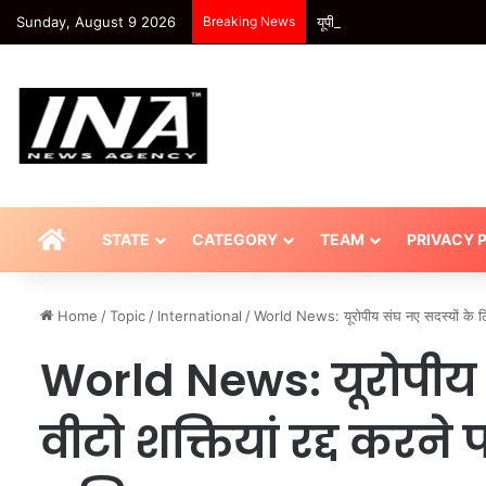
Sunday, August 9 2026
Breaking News
यूपी – UP: नर्सरी में डिप्टी वन
HOME
STATE
CATEGORY
TEAM
PRIVACY 
Home
/
Topic
/
International
/
World News: यूरोपीय संघ नए सदस्यों के ल
World News: यूरोपीय 
वीटो शक्तियां रद्द करने