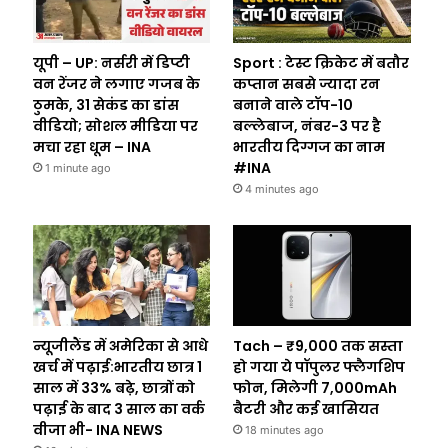
यूपी – UP: नर्सरी में डिप्टी
Sport : टेस्ट क्रिकेट में बतौर
वन रेंजर ने लगाए गजब के
कप्तान सबसे ज्यादा रन
ठुमके, 31 सेकंड का डांस
बनाने वाले टॉप-10
वीडियो; सोशल मीडिया पर
बल्लेबाज, नंबर-3 पर है
मचा रहा धूम – INA
भारतीय दिग्गज का नाम
#INA
1 minute ago
4 minutes ago
न्यूजीलैंड में अमेरिका से आधे
Tach – ₹9,000 तक सस्ता
खर्च में पढ़ाई:भारतीय छात्र 1
हो गया ये पॉपुलर फ्लैगशिप
साल में 33% बढ़े, छात्रों को
फोन, मिलेगी 7,000mAh
पढ़ाई के बाद 3 साल का वर्क
बैटरी और कई खासियत
वीजा भी- INA NEWS
18 minutes ago