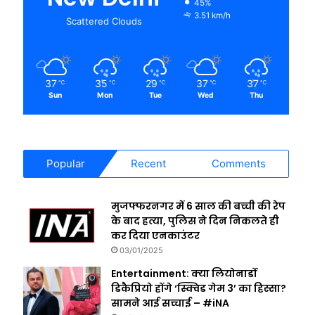
45%
3.51 km/h
Scattered Clouds
37
35
29
37
37
℃
℃
℃
℃
℃
Sun
Mon
Tue
Wed
Thu
Popular
Recent
Comments
मुजफ्फरनगर में 6 साल की बच्ची की रेप
के बाद हत्या, पुलिस ने दिन निकलते ही
कर दिया एनकाउंटर
03/01/2025
Entertainment: क्या लियोनार्डो
डिकैप्रियो होंगे ‘स्क्विड गेम 3’ का हिस्सा?
सामने आई सच्चाई – #iNA