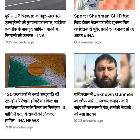
यूपी – UP News: कानपुर-लखनऊ
Sport : Shubman Gill Fifty:
एक्सप्रेसवे की गुणवत्ता पर सवाल, हाईटेक
फिट होकर मैदान पर लौटे शुभमन गिल
तकनीक के बावजूद खामियां; मानवीय
अर्धशतक से चूके, इतने रन बनाकर हो गए
निगरानी की जरूरत – INA
आउट #INA
15 seconds ago
4 minutes ago
130 कलाकारों ने बनाई राष्ट्रपति की
पाकिस्तान में Unknown Gunmen
एट-होम रिसेप्शन इन्विटेशन किट:यह
का खौफ जारी… लश्कर कमांडर कारी
स्वतंत्रता दिवस के डिनर का निमंत्रण; 3
सईद की रहस्यमयी मौत,आतंकी नेटवर्क
महीने में बना, 4 राज्यों की लोककला
को बड़ा झटका
शामिल- INA NEWS
22 minutes ago
18 minutes ago