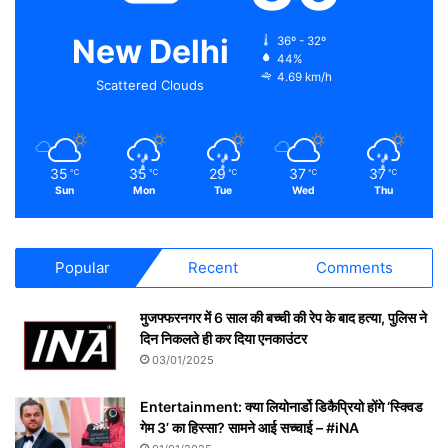
New Delhi
36º - 32º
44%
4.69 km/h
Scattered Clouds
35
35
29
37
37
℃
℃
℃
℃
℃
Sun
Mon
Tue
Wed
Thu
Popular
Recent
Comments
मुजफ्फरनगर में 6 साल की बच्ची की रेप के बाद हत्या, पुलिस ने
दिन निकलते ही कर दिया एनकाउंटर
03/01/2025
Entertainment: क्या लियोनार्डो डिकैप्रियो होंगे ‘स्क्विड
गेम 3’ का हिस्सा? सामने आई सच्चाई – #iNA