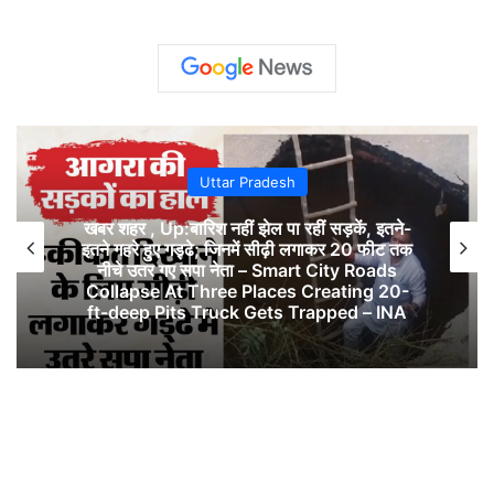
Uttar Pradesh
खबर शहर , Up:बारिश नहीं झेल पा रहीं सड़कें, इतने-
इतने गहरे हुए गड्ढे; जिनमें सीढ़ी लगाकर 20 फीट तक
नीचे उतर गए सपा नेता – Smart City Roads
Collapse At Three Places Creating 20-
ft-deep Pits Truck Gets Trapped – INA