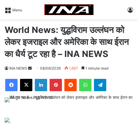
L
Menu
World News: युद्धविराम उल्लंघन को
लेकर इजराइल और अमेरिका के साथ ईरान
का धैर्य टूट रहा है – INA NEWS
INA NEWS
S
08/06/2026
1,697
1 minute read
e
Facebook
X
LinkedIn
Pinterest
Reddit
WhatsApp
Telegram
n
d
a
n
e
m
a
i