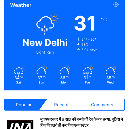
Weather
31
℃
New Delhi
34º - 30º
63%
5.04 km/h
Light Rain
34
37
36
31
35
℃
℃
℃
℃
℃
Sat
Sun
Mon
Tue
Wed
Popular
Recent
Comments
मुजफ्फरनगर में 6 साल की बच्ची की रेप के बाद हत्या, पुलिस ने
दिन निकलते ही कर दिया एनकाउंटर