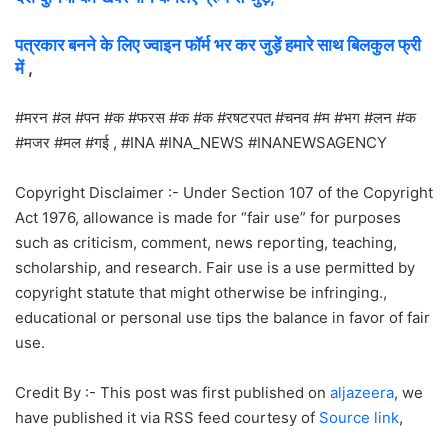
पत्रकार बनने के लिए ज्वाइन फॉर्म भर कर जुड़ें हमारे साथ बिलकुल फ्री
में
,
#मरन #ल #पन #क #फरस #क #क #रषटरपत #चनव #म #भग #लन #क
#मजर #मल #गई , #INA #INA_NEWS #INANEWSAGENCY
Copyright Disclaimer :- Under Section 107 of the Copyright
Act 1976, allowance is made for “fair use” for purposes
such as criticism, comment, news reporting, teaching,
scholarship, and research. Fair use is a use permitted by
copyright statute that might otherwise be infringing.,
educational or personal use tips the balance in favor of fair
use.
Credit By :- This post was first published on
aljazeera
, we
have published it via RSS feed courtesy of
Source link
,