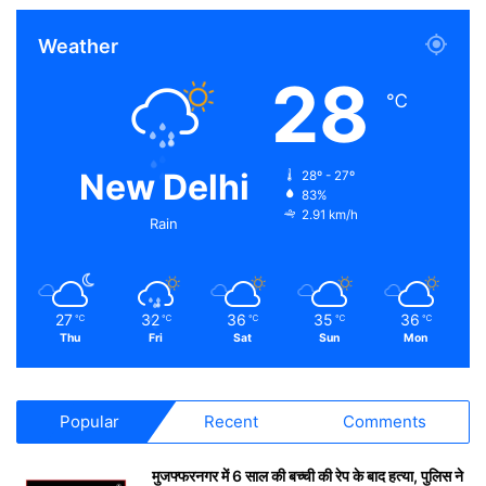
Weather
28
℃
New Delhi
28º - 27º
83%
2.91 km/h
Rain
27
32
36
35
36
℃
℃
℃
℃
℃
Thu
Fri
Sat
Sun
Mon
Popular
Recent
Comments
मुजफ्फरनगर में 6 साल की बच्ची की रेप के बाद हत्या, पुलिस ने