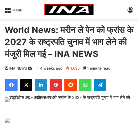
L
Menu
World News: मरीन ले पेन को फ्रांस के
2027 के राष्ट्रपति चुनाव में भाग लेने की
मंजूरी मिल गई – INA NEWS
INA NEWS
S
4 weeks ago
1,693
1 minute read
e
Facebook
X
LinkedIn
Pinterest
Reddit
WhatsApp
Telegram
n
d
a
n
e
m
a
i