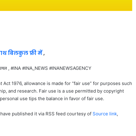
साथ बिलकुल फ्री में
,
 #घयल , #INA #INA_NEWS #INANEWSAGENCY
t Act 1976, allowance is made for “fair use” for purposes such
ip, and research. Fair use is a use permitted by copyright
personal use tips the balance in favor of fair use.
 have published it via RSS feed courtesy of
Source link
,