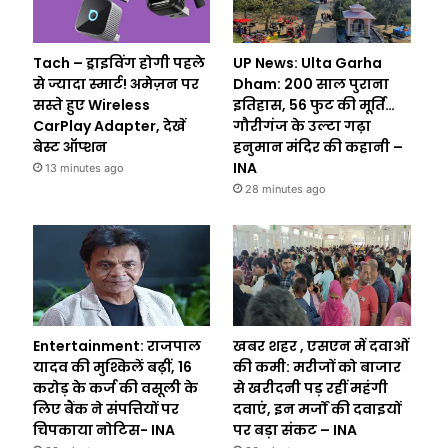
Tach – ड्राइविंग होगी पहले
UP News: Ulta Garha
से ज्यादा स्मार्ट! अमेज़न पर
Dham: 200 साल पुराना
सस्ते हुए Wireless
इतिहास, 56 फुट की मूर्ति…
CarPlay Adapter, देखें
गौरीगंज के उल्टा गढ़ा
बेस्ट ऑप्शन
हनुमान मंदिर की कहानी –
INA
13 minutes ago
28 minutes ago
Entertainment: राजपाल
खबर शहर , एसएन में दवाओं
यादव की मुश्किलें बढ़ीं, 16
की कमी: मरीजों को बाजार
करोड़ के कर्ज की वसूली के
से खरीदनी पड़ रहीं महंगी
लिए बैंक ने संपत्तियों पर
दवाएं, इन मर्जों की दवाइयों
चिपकाया नोटिस- INA
पर बड़ा संकट – INA