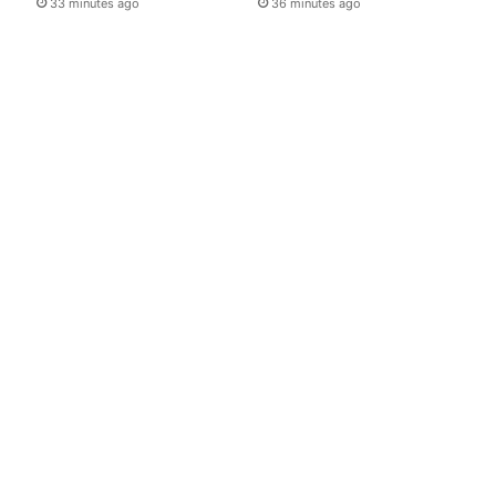
33 minutes ago
36 minutes ago