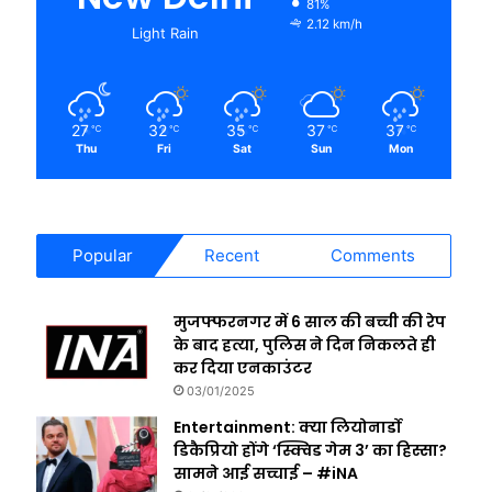
81%
2.12 km/h
Light Rain
27
32
35
37
37
℃
℃
℃
℃
℃
Thu
Fri
Sat
Sun
Mon
Popular
Recent
Comments
मुजफ्फरनगर में 6 साल की बच्ची की रेप
के बाद हत्या, पुलिस ने दिन निकलते ही
कर दिया एनकाउंटर
03/01/2025
Entertainment: क्या लियोनार्डो
डिकैप्रियो होंगे ‘स्क्विड गेम 3’ का हिस्सा?
सामने आई सच्चाई – #iNA