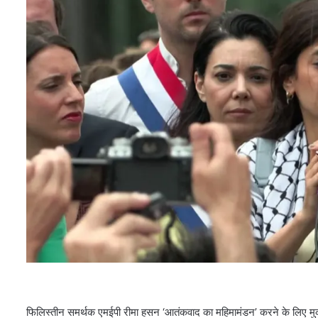
फिलिस्तीन समर्थक एमईपी रीमा हसन ‘आतंकवाद का महिमामंडन’ करने के लिए मुकदमे