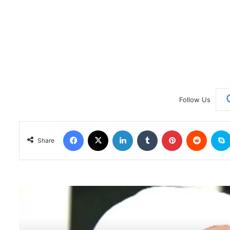
Follow Us
Facebook
X
LinkedIn
Tumblr
Pinterest
Reddit
Share
Rea