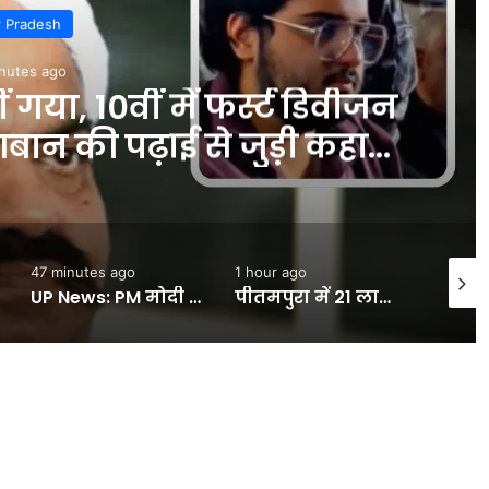
Sports
32 minutes ago
s SL: ग्रुप-1 से ग्रुप-4 तक…, गॉल ट
िया का स्पेशल 'फील्डिंग प्लान' बोर्ड
रहा तैयार #INA
1 hour ago
2 hours ago
4
UP News: PM मोदी का नया Insta वीडियो, इस बार दिया स्वदेशी का संदेश – INA
पीतमपुरा में 21 लाख से बना सामुदायिक शौचालय शुरू:सीएम रेखा गुप्ता ने किया उद्घाटन, दिल्ली लक्ष्मी योजना कैंप का भी लिया जायजा- INA NEWS
UP News: Amroha News: अमरोहा में दर्दनाक हादसा, निर्माणाधीन मकान का लिंटर गिरा, महिला और मासूम समेत 3 की मौत – INA