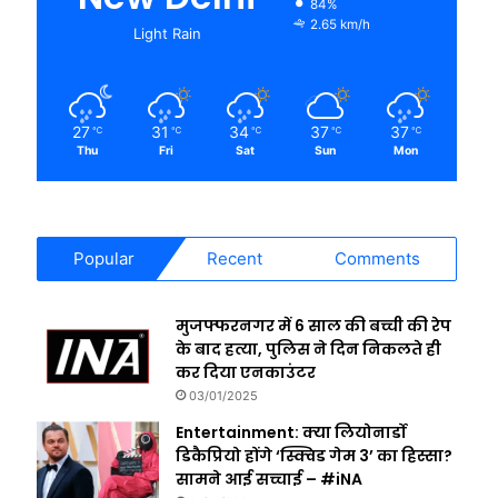
84%
2.65 km/h
Light Rain
27
31
34
37
37
℃
℃
℃
℃
℃
Thu
Fri
Sat
Sun
Mon
Popular
Recent
Comments
मुजफ्फरनगर में 6 साल की बच्ची की रेप
के बाद हत्या, पुलिस ने दिन निकलते ही
कर दिया एनकाउंटर
03/01/2025
Entertainment: क्या लियोनार्डो
डिकैप्रियो होंगे ‘स्क्विड गेम 3’ का हिस्सा?
सामने आई सच्चाई – #iNA