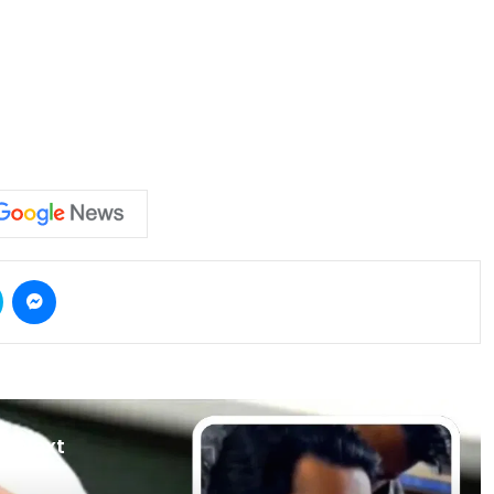
Skype
Messenger
d Next