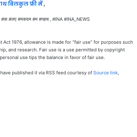
साथ बिलकुल फ्री में
,
 #क #लए #मकदम #म #पहच , #INA #INA_NEWS
t Act 1976, allowance is made for “fair use” for purposes such
ip, and research. Fair use is a use permitted by copyright
personal use tips the balance in favor of fair use.
 have published it via RSS feed courtesy of
Source link
,