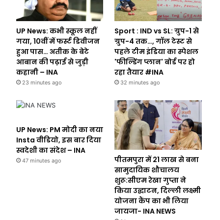
UP News: कभी स्कूल नहीं
Sport : IND vs SL: ग्रुप-1 से
गया, 10वीं में फर्स्ट डिवीजन
ग्रुप-4 तक…, गॉल टेस्ट से
हुआ पास… अतीक के बेटे
पहले टीम इंडिया का स्पेशल
आबान की पढ़ाई से जुड़ी
'फील्डिंग प्लान' बोर्ड पर हो
कहानी – INA
रहा तैयार #INA
23 minutes ago
32 minutes ago
UP News: PM मोदी का नया
Insta वीडियो, इस बार दिया
स्वदेशी का संदेश – INA
पीतमपुरा में 21 लाख से बना
47 minutes ago
सामुदायिक शौचालय
शुरू:सीएम रेखा गुप्ता ने
किया उद्घाटन, दिल्ली लक्ष्मी
योजना कैंप का भी लिया
जायजा- INA NEWS