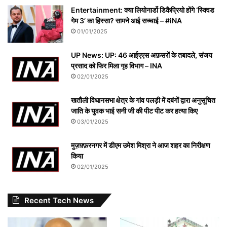
Entertainment: क्या लियोनार्डो डिकैप्रियो होंगे ‘स्क्विड
गेम 3’ का हिस्सा? सामने आई सच्चाई – #iNA
01/01/2025
UP News: UP: 46 आईएएस अफ़सरों के तबादले, संजय
प्रसाद को फिर मिला गृह विभाग – INA
02/01/2025
खतौली विधानसभा क्षेत्र के गांव पलड़ी में दबंगों द्वारा अनुसूचित
जाति के युवक भाई सनी जी की पीट पीट कर हत्या किए
03/01/2025
मुज़फ़्फ़रनगर में डीएम उमेश मिश्रा ने आज शहर का निरीक्षण
किया
02/01/2025
Recent Tech News