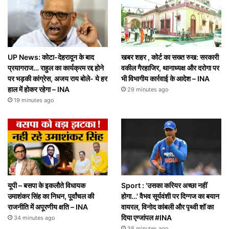
UP News: कोटा-देहरादून के बाद
खबर शहर , कोर्ट का सख्त रुख: सरकारी
प्रयागराज… राहुल का कार्यक्रम रद्द होने
वकील गैरहाजिर, थानाध्यक्ष और दरोगा पर
पर भड़की कांग्रेस, अजय राय बोले- ये हर
भी विभागीय कार्रवाई के आदेश – INA
हाल में होकर रहेगा – INA
29 minutes ago
19 minutes ago
यूपी – बसपा के इकलौते विधायक
Sport : 'उसका करियर अच्छा नहीं
उमाशंकर सिंह का निधन, पूर्वांचल की
होगा…' वैभव सूर्यवंशी पर दिग्गज का बयान
राजनीति में अपूरणीय क्षति – INA
वायरल, विनोद कांबली और पृथ्वी शॉ का
दिया एग्जांपल #INA
34 minutes ago
38 minutes ago