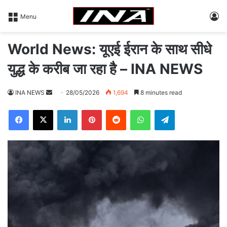
L
Menu
World News: यूएई ईरान के साथ सीधे
युद्ध के करीब जा रहा है – INA NEWS
INA NEWS
S
28/05/2026
1,694
8 minutes read
e
Facebook
X
LinkedIn
Pinterest
Reddit
WhatsApp
Telegram
n
d
a
n
e
m
a
i
l