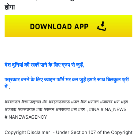
होगा
देश दुनियां की खबरें पाने के लिए ग्रुप से जुड़ें,
पत्रकार बनने के लिए ज्वाइन फॉर्म भर कर जुड़ें हमारे साथ बिलकुल फ्री
में
,
#वबलडन #समफइनल #म #वइलडकरड #फर #क #समन #जवरव #स #हग
#जबक #कसतयक #क #समन #नसकव #स #हग , #INA #INA_NEWS
#INANEWSAGENCY
Copyright Disclaimer :- Under Section 107 of the Copyright