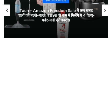
Tach-Science
Tach – Amazon Freedom Sale में कम बजट
वालों की बल्ले-बल्ले! ₹999 से कम में मिलेंगे ये 4 वैल्यू-
फॉर-मनी प्रोडक्ट्स