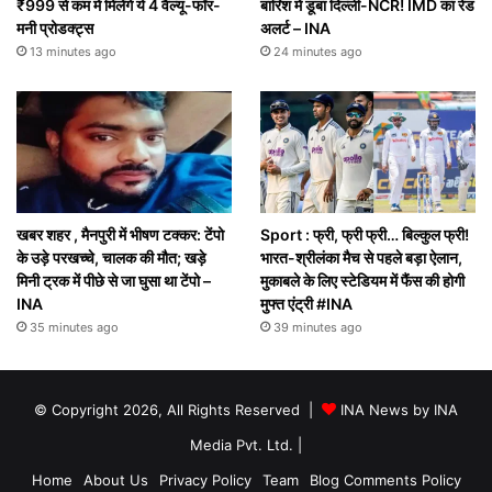
₹999 से कम में मिलेंगे ये 4 वैल्यू-फॉर-
बारिश में डूबा दिल्ली-NCR! IMD का रेड
मनी प्रोडक्ट्स
अलर्ट – INA
13 minutes ago
24 minutes ago
खबर शहर , मैनपुरी में भीषण टक्कर: टेंपो
Sport : फ्री, फ्री फ्री… बिल्कुल फ्री!
के उड़े परखच्चे, चालक की मौत; खड़े
भारत-श्रीलंका मैच से पहले बड़ा ऐलान,
मिनी ट्रक में पीछे से जा घुसा था टेंपो –
मुकाबले के लिए स्टेडियम में फैंस की होगी
INA
मुफ्त एंट्री #INA
35 minutes ago
39 minutes ago
© Copyright 2026, All Rights Reserved |
INA News by INA
Media Pvt. Ltd.
|
Home
About Us
Privacy Policy
Team
Blog Comments Policy