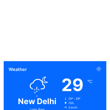
Weather
29
℃
New Delhi
29º - 28º
79%
3 km/h
Light Rain