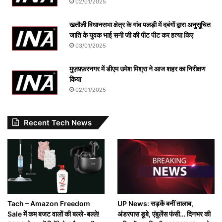
02/01/2025
खतौली विधानसभा क्षेत्र के गांव पलड़ी में दबंगों द्वारा अनुसूचित
जाति के युवक भाई सनी जी की पीट पीट कर हत्या किए
03/01/2025
मुज़फ़्फ़रनगर में डीएम उमेश मिश्रा ने आज शहर का निरीक्षण
किया
02/01/2025
Recent Tech News
Tach – Amazon Freedom
UP News: सड़कें बनीं तालाब,
Sale में कम बजट वालों की बल्ले-बल्ले!
अंडरपास डूबे, एंबुलेंस फंसी… दिनभर की