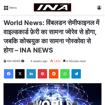
L
Menu
World News: विंबलडन सेमीफाइनल में
वाइल्डकार्ड फ़ेरी का सामना ज्वेरेव से होगा,
जबकि कोस्त्युक का सामना नोस्कोवा से
होगा – INA NEWS
INA NEWS
S
4 weeks ago
1,692
4 minutes read
e
Facebook
X
LinkedIn
Pinterest
Reddit
WhatsApp
Telegram
n
d
a
n
e
m