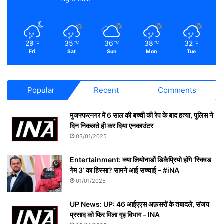
29
35
36
38
32
℃
℃
℃
℃
℃
Fri
Sat
Sun
Mon
Tue
Popular
Recent
Comments
मुजफ्फरनगर में 6 साल की बच्ची की रेप के बाद हत्या, पुलिस ने
दिन निकलते ही कर दिया एनकाउंटर
03/01/2025
Entertainment: क्या लियोनार्डो डिकैप्रियो होंगे ‘स्क्विड
गेम 3’ का हिस्सा? सामने आई सच्चाई – #iNA
01/01/2025
UP News: UP: 46 आईएएस अफ़सरों के तबादले, संजय
प्रसाद को फिर मिला गृह विभाग – INA