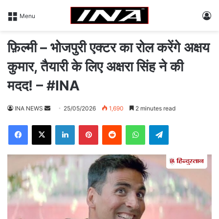
L
Menu
फ़िल्मी – भोजपुरी एक्टर का रोल करेंगे अक्षय
कुमार, तैयारी के लिए अक्षरा सिंह ने की
मदद! – #INA
INA NEWS
S
25/05/2026
1,690
2 minutes read
e
Facebook
X
LinkedIn
Pinterest
Reddit
WhatsApp
Telegram
n
d
a
n
e
m
a
i