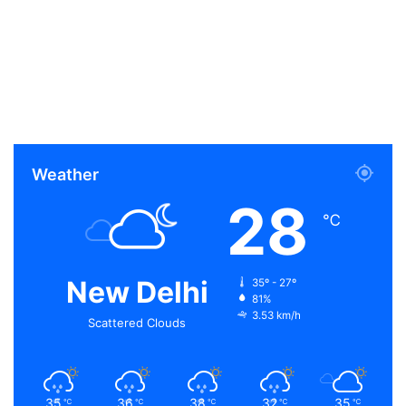
Weather
28
℃
New Delhi
35º - 27º
81%
3.53 km/h
Scattered Clouds
35
36
38
32
35
℃
℃
℃
℃
℃