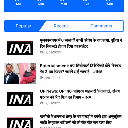
Sat
Sun
Mon
Tue
Wed
Popular
Recent
Comments
मुजफ्फरनगर में 6 साल की बच्ची की रेप के बाद हत्या, पुलिस ने
दिन निकलते ही कर दिया एनकाउंटर
03/01/2025
Entertainment: क्या लियोनार्डो डिकैप्रियो होंगे ‘स्क्विड
गेम 3’ का हिस्सा? सामने आई सच्चाई – #iNA
01/01/2025
UP News: UP: 46 आईएएस अफ़सरों के तबादले, संजय
प्रसाद को फिर मिला गृह विभाग – INA
02/01/2025
खतौली विधानसभा क्षेत्र के गांव पलड़ी में दबंगों द्वारा अनुसूचित
जाति के युवक भाई सनी जी की पीट पीट कर हत्या किए