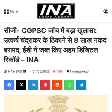
L
Menu
सीजी- CGPSC जांच में बड़ा खुलासा:
उत्कर्ष चंद्राकर के ठिकाने से 8 लाख नकद
बरामद, ईडी ने जब्त किए अहम डिजिटल
रिकॉर्ड – INA
INA NEWS
S
04/06/2026
1,694
1 minute read
e
Facebook
X
LinkedIn
Pinterest
Reddit
WhatsApp
Telegram
n
d
a
n
e