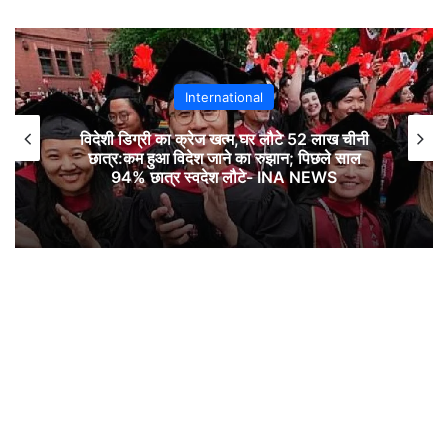
International
विदेशी डिग्री का क्रेज खत्म,घर लौटे 52 लाख चीनी
छात्र:कम हुआ विदेश जाने का रुझान; पिछले साल
94% छात्र स्वदेश लौटे- INA NEWS