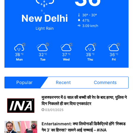
New Delhi
36º - 30º
47%
3.09 km/h
Light Rain
36
32
37
36
36
℃
℃
℃
℃
℃
Mon
Tue
Wed
Thu
Fri
Popular
Recent
Comments
मुजफ्फरनगर में 6 साल की बच्ची की रेप के बाद हत्या, पुलिस ने
दिन निकलते ही कर दिया एनकाउंटर
03/01/2025
Entertainment: क्या लियोनार्डो डिकैप्रियो होंगे ‘स्क्विड
गेम 3’ का हिस्सा? सामने आई सच्चाई – #iNA