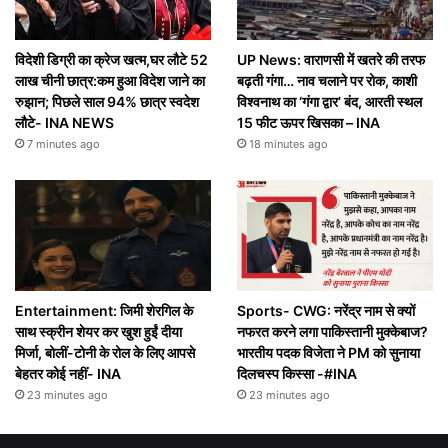
विदेशी डिग्री का क्रेज खत्म,घर लौटे 52
UP News: वाराणसी में खतरे की तरफ
लाख चीनी छात्र:कम हुआ विदेश जाने का
बढ़ती गंगा… नाव चलाने पर रोक, काशी
रुझान; पिछले साल 94% छात्र स्वदेश
विश्वनाथ का ‘गंगा द्वार’ बंद, आरती स्थल
लौटे- INA NEWS
15 फीट ऊपर खिसका – INA
7 minutes ago
18 minutes ago
Entertainment: जिमी शेरगिल के
Sports- CWG: नरेंद्र नाम से क्यों
साथ स्क्रीन शेयर कर खुश हुईं दीया
नफरत करने लगा पाकिस्तानी मुक्केबाज?
मिर्जा, बोलीं-टोनी के रोल के लिए आपसे
भारतीय पदक विजेता ने PM को सुनाया
बेहतर कोई नहीं- INA
दिलचस्प किस्सा -#INA
23 minutes ago
23 minutes ago