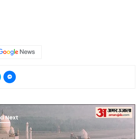
Skype
Messenger
d Next