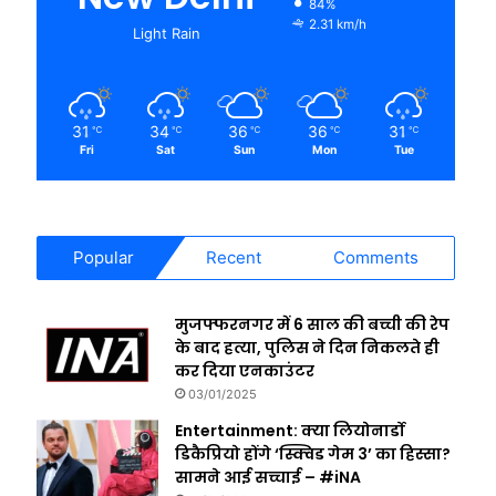
84%
2.31 km/h
Light Rain
31
34
36
36
31
℃
℃
℃
℃
℃
Fri
Sat
Sun
Mon
Tue
Popular
Recent
Comments
मुजफ्फरनगर में 6 साल की बच्ची की रेप
के बाद हत्या, पुलिस ने दिन निकलते ही
कर दिया एनकाउंटर
03/01/2025
Entertainment: क्या लियोनार्डो
डिकैप्रियो होंगे ‘स्क्विड गेम 3’ का हिस्सा?
सामने आई सच्चाई – #iNA