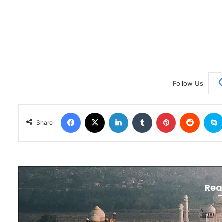
Follow Us
Facebook
X
LinkedIn
Tumblr
Pinterest
Reddit
Share
Rea