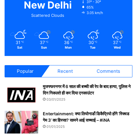
New Delhi
31º - 30º
65%
3.05 km/h
Scattered Clouds
31
37
36
30
37
℃
℃
℃
℃
℃
Sat
Sun
Mon
Tue
Wed
Popular
Recent
Comments
मुजफ्फरनगर में 6 साल की बच्ची की रेप के बाद हत्या, पुलिस ने
दिन निकलते ही कर दिया एनकाउंटर
03/01/2025
Entertainment: क्या लियोनार्डो डिकैप्रियो होंगे ‘स्क्विड
गेम 3’ का हिस्सा? सामने आई सच्चाई – #iNA
01/01/2025