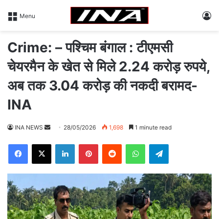
L
Menu
Crime: – पश्चिम बंगाल : टीएमसी
चेयरमैन के खेत से मिले 2.24 करोड़ रुपये,
अब तक 3.04 करोड़ की नकदी बरामद-
INA
INA NEWS
S
28/05/2026
1,698
1 minute read
e
Facebook
X
LinkedIn
Pinterest
Reddit
WhatsApp
Telegram
n
d
a
n
e
m