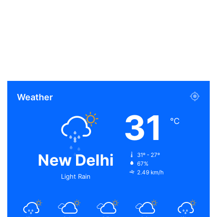
Weather
31
℃
New Delhi
31º - 27º
67%
2.49 km/h
Light Rain