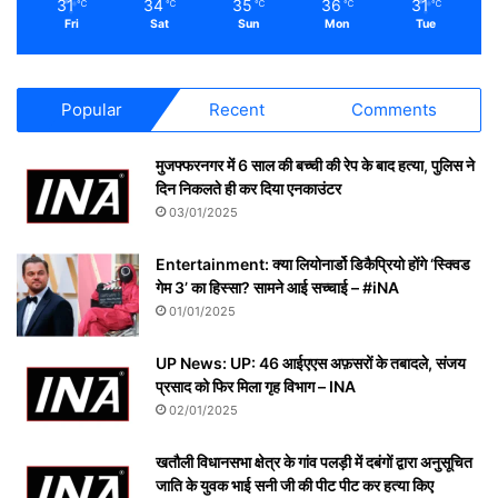
31
34
35
36
31
℃
℃
℃
℃
℃
Fri
Sat
Sun
Mon
Tue
Popular
Recent
Comments
मुजफ्फरनगर में 6 साल की बच्ची की रेप के बाद हत्या, पुलिस ने
दिन निकलते ही कर दिया एनकाउंटर
03/01/2025
Entertainment: क्या लियोनार्डो डिकैप्रियो होंगे ‘स्क्विड
गेम 3’ का हिस्सा? सामने आई सच्चाई – #iNA
01/01/2025
UP News: UP: 46 आईएएस अफ़सरों के तबादले, संजय
प्रसाद को फिर मिला गृह विभाग – INA
02/01/2025
खतौली विधानसभा क्षेत्र के गांव पलड़ी में दबंगों द्वारा अनुसूचित
जाति के युवक भाई सनी जी की पीट पीट कर हत्या किए