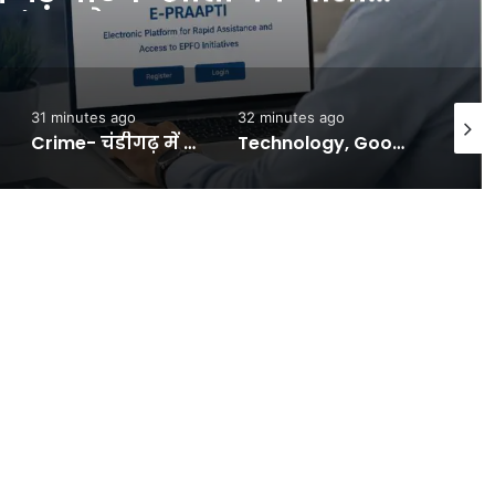
NEWS
32 minutes ago
48 minutes ago
5
Crime- चंडीगढ़ में गुंडागर्दी: 15 बदमाशों ने दो युवकों पर बरसाईं तलवारें, हाथ काटा; लेजर वैली पार्किंग में वारदात -#INA
Technology, Google Assistant का दौर खत्म: सितंबर से एंड्रॉयड फोन पर Gemini बनेगा नया डिफॉल्ट AI असिस्टेंट — INA
खबर शहर , Up:कोख में पल रहे प्यार को बचाना चाहती थी, जिंदगी चली गई; अविवाहित गर्भवती बेटी के ‘कातिल’ ने गढ़ी ये कहानी – Agra Unmarried Pregnant Daughter Murder Father Accused Delhi Police Return After Three-day Search For Body – INA