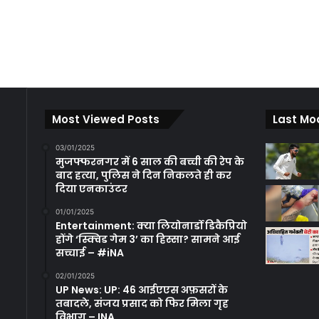
Most Viewed Posts
Last Mo
03/01/2025
मुजफ्फरनगर में 6 साल की बच्ची की रेप के
बाद हत्या, पुलिस ने दिन निकलते ही कर
दिया एनकाउंटर
01/01/2025
Entertainment: क्या लियोनार्डो डिकैप्रियो
होंगे ‘स्क्विड गेम 3’ का हिस्सा? सामने आई
सच्चाई – #iNA
02/01/2025
UP News: UP: 46 आईएएस अफ़सरों के
तबादले, संजय प्रसाद को फिर मिला गृह
विभाग – INA