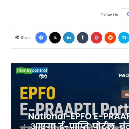
Follow Us
Facebook
X
LinkedIn
Tumblr
Pinterest
Reddit
Share
Rea
 के अंत तक
अमेरिकी राष्ट
ों का आसानी
पास से उड़ी क