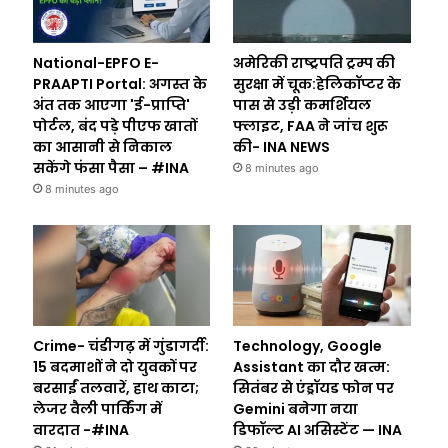
National-EPFO E-
अमेरिकी राष्ट्रपति ट्रम्प की
PRAAPTI Portal: अगस्त के
सुरक्षा में चूक:हेलिकॉप्टर के
अंत तक आएगा 'ई-प्राप्ति'
पास से उड़ी कमर्शियल
पोर्टल, बंद पड़े पीएफ खातों
फ्लाइट, FAA ने जांच शुरू
का आसानी से निकाल
की- INA NEWS
सकेंगे फंसा पैसा – #INA
8 minutes ago
8 minutes ago
Crime- चंडीगढ़ में गुंडागर्दी:
Technology, Google
15 बदमाशों ने दो युवकों पर
Assistant का दौर खत्म:
बरसाईं तलवारें, हाथ काटा;
सितंबर से एंड्रॉयड फोन पर
लेजर वैली पार्किंग में
Gemini बनेगा नया
वारदात -#INA
डिफॉल्ट AI असिस्टेंट — INA