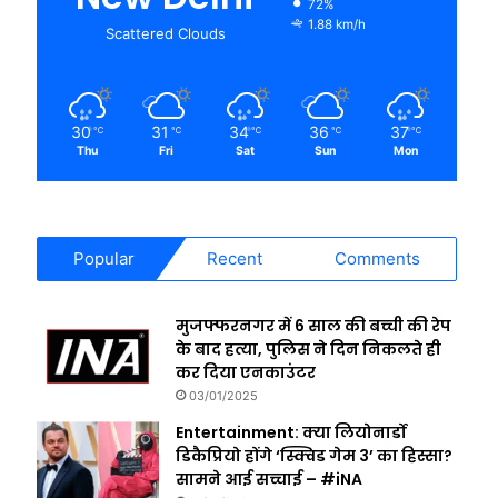
72%
1.88 km/h
Scattered Clouds
30
31
34
36
37
℃
℃
℃
℃
℃
Thu
Fri
Sat
Sun
Mon
Popular
Recent
Comments
मुजफ्फरनगर में 6 साल की बच्ची की रेप
के बाद हत्या, पुलिस ने दिन निकलते ही
कर दिया एनकाउंटर
03/01/2025
Entertainment: क्या लियोनार्डो
डिकैप्रियो होंगे ‘स्क्विड गेम 3’ का हिस्सा?
सामने आई सच्चाई – #iNA