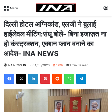
L
Menu
दिल्ली होटल अग्निकांड, एलजी ने बुलाई
हाईलेवल मीटिंग:संधू बोले- बिना इजाज़त ना
हो कंस्ट्रक्शन, एक्शन प्लान बनाने का
आदेश- INA NEWS
INA NEWS
S
04/06/2026
1,692
1 minute read
e
Facebook
X
LinkedIn
Pinterest
Reddit
WhatsApp
Telegram
n
d
a
n
e
m