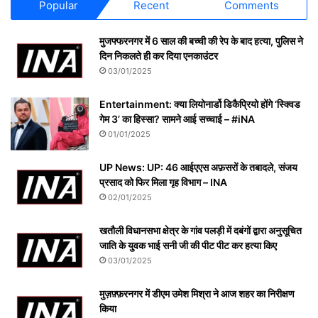
Popular
Recent
Comments
मुजफ्फरनगर में 6 साल की बच्ची की रेप के बाद हत्या, पुलिस ने
दिन निकलते ही कर दिया एनकाउंटर
03/01/2025
Entertainment: क्या लियोनार्डो डिकैप्रियो होंगे ‘स्क्विड
गेम 3’ का हिस्सा? सामने आई सच्चाई – #iNA
01/01/2025
UP News: UP: 46 आईएएस अफ़सरों के तबादले, संजय
प्रसाद को फिर मिला गृह विभाग – INA
02/01/2025
खतौली विधानसभा क्षेत्र के गांव पलड़ी में दबंगों द्वारा अनुसूचित
जाति के युवक भाई सनी जी की पीट पीट कर हत्या किए
03/01/2025
मुज़फ़्फ़रनगर में डीएम उमेश मिश्रा ने आज शहर का निरीक्षण
किया