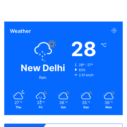
Weather
28
℃
New Delhi
28º - 27º
83%
2.91 km/h
Rain
27
32
36
35
36
℃
℃
℃
℃
℃
Thu
Fri
Sat
Sun
Mon