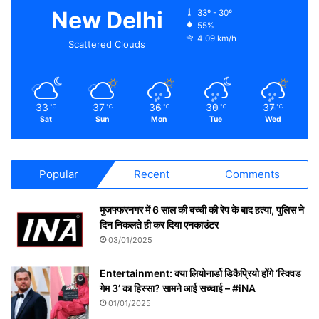
New Delhi
33º - 30º
55%
4.09 km/h
Scattered Clouds
33
37
36
30
37
℃
℃
℃
℃
℃
Sat
Sun
Mon
Tue
Wed
Popular
Recent
Comments
मुजफ्फरनगर में 6 साल की बच्ची की रेप के बाद हत्या, पुलिस ने
दिन निकलते ही कर दिया एनकाउंटर
03/01/2025
Entertainment: क्या लियोनार्डो डिकैप्रियो होंगे ‘स्क्विड
गेम 3’ का हिस्सा? सामने आई सच्चाई – #iNA
01/01/2025