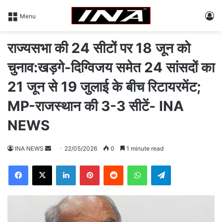
L
Menu
राज्यसभा की 24 सीटों पर 18 जून को
चुनाव:खड़गे-दिग्विजय समेत 24 सांसदों का
21 जून से 19 जुलाई के बीच रिटायरमेंट;
MP-राजस्थान की 3-3 सीटें- INA
NEWS
INA NEWS
S
22/05/2026
0
1 minute read
e
Facebook
X
LinkedIn
Pinterest
Reddit
WhatsApp
Telegram
n
d
a
n
e