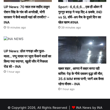
UP News: 70 साल तक शहीद ठाकुर
Sport : 6,6,6,6….एक ही ओवर में
रोशन सिंह के गांव की अनदेखी, योगी
गुरनूर बराड़ ने जड़ दिए 4 छक्के, IND
सरकार ने कैसे बदली यहां की तस्वीर? –
vs SL वॉर्म-अप मैच के दूसरे दिन का
INA
खेल खत्म #INA
19 minutes ago
39 minutes ago
UP News: ढोल नगाड़ा और फूल-
माला… पप्पू यादव पर जूता फेंकने वालों का
किया गया स्वागत, खुली जीप में निकला
रोड शो – INA
खबर शहर , आगरा में कहर बरपा रही
1 hour ago
बारिश: पेड़ के नीचे दबकर वृद्धा की माैत,
35.6 MM बरसा पानी; जानें अब कैसा
रहेगा माैसम – INA
1 hour ago
© Copyright 2026, All Rights Reserved |
INA News by INA