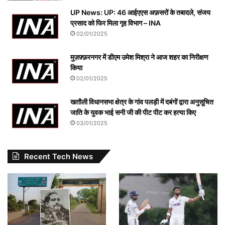
UP News: UP: 46 आईएएस अफ़सरों के तबादले, संजय
प्रसाद को फिर मिला गृह विभाग – INA
02/01/2025
मुज़फ़्फ़रनगर में डीएम उमेश मिश्रा ने आज शहर का निरीक्षण
किया
02/01/2025
खतौली विधानसभा क्षेत्र के गांव पलड़ी में दबंगों द्वारा अनुसूचित
जाति के युवक भाई सनी जी की पीट पीट कर हत्या किए
03/01/2025
Recent Tech News