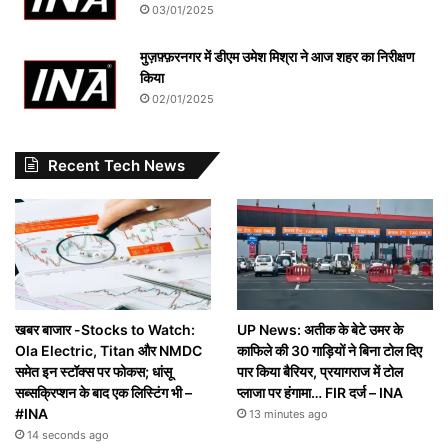
03/01/2025
मुज़फ़्फ़रनगर में डीएम उमेश मिश्रा ने आज शहर का निरीक्षण
किया
02/01/2025
Recent Tech News
खबर बाजार -Stocks to Watch:
UP News: अतीक के बेटे उमर के
Ola Electric, Titan और NMDC
काफिले की 30 गाड़ियों ने बिना टोल दिए
समेत इन स्टॉक्स पर फोकस; धांसू
पार किया बैरियर, प्रयागराज में टोल
सब्सक्रिप्शन के बाद एक लिस्टिंग भी –
प्लाजा पर हंगामा… FIR दर्ज – INA
#INA
13 minutes ago
14 seconds ago