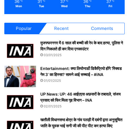
36
31
37
36
37
℃
℃
℃
℃
℃
Mon
Tue
Wed
Thu
Fri
Popular
Recent
Comments
मुजफ्फरनगर में 6 साल की बच्ची की रेप के बाद हत्या, पुलिस ने
दिन निकलते ही कर दिया एनकाउंटर
03/01/2025
Entertainment: क्या लियोनार्डो डिकैप्रियो होंगे ‘स्क्विड
गेम 3’ का हिस्सा? सामने आई सच्चाई – #iNA
01/01/2025
UP News: UP: 46 आईएएस अफ़सरों के तबादले, संजय
प्रसाद को फिर मिला गृह विभाग – INA
02/01/2025
खतौली विधानसभा क्षेत्र के गांव पलड़ी में दबंगों द्वारा अनुसूचित
जाति के युवक भाई सनी जी की पीट पीट कर हत्या किए