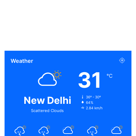
Weather
31
℃
New Delhi
36º - 30º
64%
2.84 km/h
Scattered Clouds