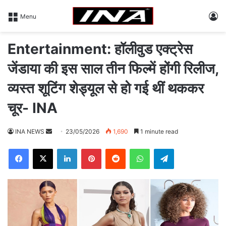
L
Menu
Entertainment: हॉलीवुड एक्ट्रेस
जेंडाया की इस साल तीन फिल्में होंगी रिलीज,
व्यस्त शूटिंग शेड्यूल से हो गई थीं थककर
चूर- INA
INA NEWS
S
23/05/2026
1,690
1 minute read
e
Facebook
X
LinkedIn
Pinterest
Reddit
WhatsApp
Telegram
n
d
a
n
e
m