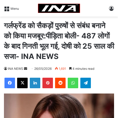
L
Menu
गर्लफ्रेंड को सैकड़ों पुरुषों से संबंध बनाने
को किया मजबूर:पीड़िता बोली- 487 लोगों
के बाद गिनती भूल गई, दोषी को 25 साल की
सजा- INA NEWS
INA NEWS
S
26/05/2026
1,691
4 minutes read
e
Facebook
X
LinkedIn
Pinterest
Reddit
WhatsApp
Telegram
n
d
a
n
e
m