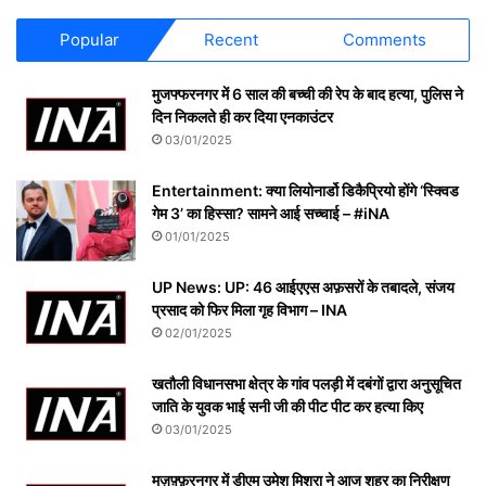
Popular
Recent
Comments
मुजफ्फरनगर में 6 साल की बच्ची की रेप के बाद हत्या, पुलिस ने
दिन निकलते ही कर दिया एनकाउंटर
03/01/2025
Entertainment: क्या लियोनार्डो डिकैप्रियो होंगे ‘स्क्विड
गेम 3’ का हिस्सा? सामने आई सच्चाई – #iNA
01/01/2025
UP News: UP: 46 आईएएस अफ़सरों के तबादले, संजय
प्रसाद को फिर मिला गृह विभाग – INA
02/01/2025
खतौली विधानसभा क्षेत्र के गांव पलड़ी में दबंगों द्वारा अनुसूचित
जाति के युवक भाई सनी जी की पीट पीट कर हत्या किए
03/01/2025
मुज़फ़्फ़रनगर में डीएम उमेश मिश्रा ने आज शहर का निरीक्षण