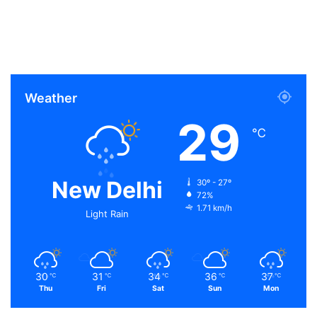
Weather
29
℃
New Delhi
30º - 27º
72%
1.71 km/h
Light Rain
30
31
34
36
37
℃
℃
℃
℃
℃
Thu
Fri
Sat
Sun
Mon