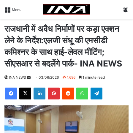
L
Menu
राजधानी में अवैध निर्माणों पर कड़ा एक्शन
लेने के निर्देश:एलजी संधू की एमसीडी
कमिश्नर के साथ हाई-लेवल मीटिंग;
सीएसआर से बदलेंगे पार्क- INA NEWS
INA NEWS
S
03/06/2026
1,696
1 minute read
e
Facebook
X
LinkedIn
Pinterest
Reddit
WhatsApp
Telegram
n
d
a
n
e
m