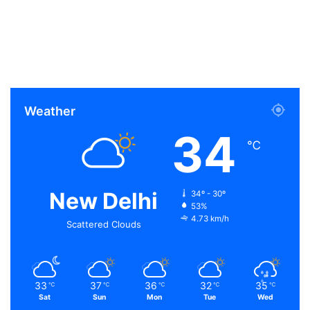
Weather
34
℃
New Delhi
34º - 30º
53%
4.73 km/h
Scattered Clouds
33
37
36
32
35
℃
℃
℃
℃
℃
Sat
Sun
Mon
Tue
Wed