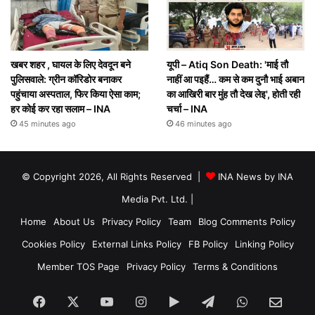
खबर शहर , घायल के लिए देवदून बने
यूपी – Atiq Son Death: 'माई तौ
पुलिसवाले: ग्रीन कॉरिडोर बनाकर
नाहीं आ पइहैं… कम से कम दुनौ भाई अबान
पहुंचाया अस्पताल, फिर किया ऐसा काम;
का आखिरी बार मुंह तौ देख लेइ', होती रही
हर कोई कर रहा सलाम – INA
चर्चा – INA
45 minutes ago
46 minutes ago
© Copyright 2026, All Rights Reserved |
INA News by INA
Media Pvt. Ltd.
|
Home
About Us
Privacy Policy
Team
Blog Comments Policy
Cookies Policy
External Links Policy
FB Policy
Linking Policy
Member TOS Page
Privacy Policy
Terms & Conditions
Facebook
X
YouTube
Instagram
Google
Telegram
WhatsApp
SEN