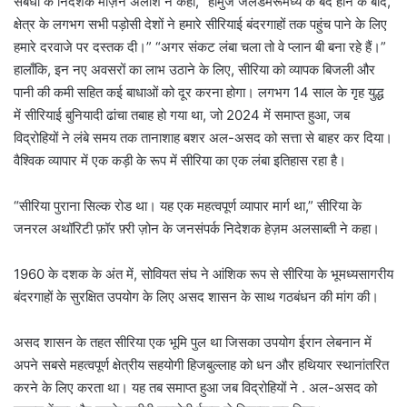
संबंधों के निदेशक माज़ेन अलौश ने कहा, “होर्मुज जलडमरूमध्य के बंद होने के बाद,
क्षेत्र के लगभग सभी पड़ोसी देशों ने हमारे सीरियाई बंदरगाहों तक पहुंच पाने के लिए
हमारे दरवाजे पर दस्तक दी।” “अगर संकट लंबा चला तो वे प्लान बी बना रहे हैं।”
हालाँकि, इन नए अवसरों का लाभ उठाने के लिए, सीरिया को व्यापक बिजली और
पानी की कमी सहित कई बाधाओं को दूर करना होगा। लगभग 14 साल के गृह युद्ध
में सीरियाई बुनियादी ढांचा तबाह हो गया था, जो 2024 में समाप्त हुआ, जब
विद्रोहियों ने लंबे समय तक तानाशाह बशर अल-असद को सत्ता से बाहर कर दिया।
वैश्विक व्यापार में एक कड़ी के रूप में सीरिया का एक लंबा इतिहास रहा है।
“सीरिया पुराना सिल्क रोड था। यह एक महत्वपूर्ण व्यापार मार्ग था,” सीरिया के
जनरल अथॉरिटी फ़ॉर फ़्री ज़ोन के जनसंपर्क निदेशक हेज़म अलसाब्ती ने कहा।
1960 के दशक के अंत में, सोवियत संघ ने आंशिक रूप से सीरिया के भूमध्यसागरीय
बंदरगाहों के सुरक्षित उपयोग के लिए असद शासन के साथ गठबंधन की मांग की।
असद शासन के तहत सीरिया एक भूमि पुल था जिसका उपयोग ईरान लेबनान में
अपने सबसे महत्वपूर्ण क्षेत्रीय सहयोगी हिजबुल्लाह को धन और हथियार स्थानांतरित
करने के लिए करता था। यह तब समाप्त हुआ जब विद्रोहियों ने . अल-असद को