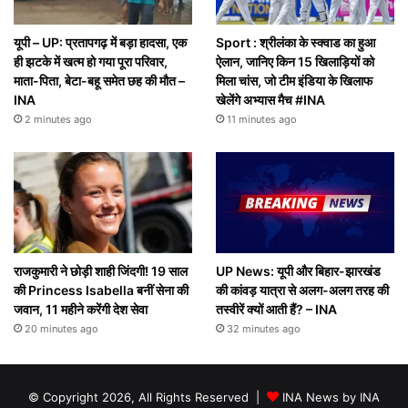
यूपी – UP: प्रतापगढ़ में बड़ा हादसा, एक
Sport : श्रीलंका के स्क्वाड का हुआ
ही झटके में खत्म हो गया पूरा परिवार,
ऐलान, जानिए किन 15 खिलाड़ियों को
माता-पिता, बेटा-बहू समेत छह की मौत –
मिला चांस, जो टीम इंडिया के खिलाफ
INA
खेलेंगे अभ्यास मैच #INA
2 minutes ago
11 minutes ago
राजकुमारी ने छोड़ी शाही जिंदगी! 19 साल
UP News: यूपी और बिहार-झारखंड
की Princess Isabella बनीं सेना की
की कांवड़ यात्रा से अलग-अलग तरह की
जवान, 11 महीने करेंगी देश सेवा
तस्वीरें क्यों आती हैं? – INA
20 minutes ago
32 minutes ago
© Copyright 2026, All Rights Reserved |
INA News by INA