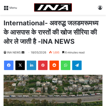
L
Menu
International- अवरुद्ध जलडमरूमध्य
के आसपास के रास्तों की खोज सीरिया की
ओर ले जाती है -INA NEWS
INA NEWS
S
18/05/2026
1,695
6 minutes read
e
Facebook
X
LinkedIn
Pinterest
Reddit
WhatsApp
Telegram
n
d
a
n
e
m
a
i