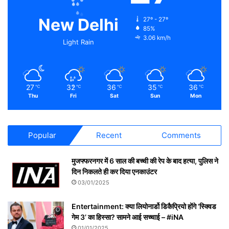
New Delhi
27º - 27º
85%
3.06 km/h
Light Rain
27
32
36
35
36
℃
℃
℃
℃
℃
Thu
Fri
Sat
Sun
Mon
Popular
Recent
Comments
मुजफ्फरनगर में 6 साल की बच्ची की रेप के बाद हत्या, पुलिस ने
दिन निकलते ही कर दिया एनकाउंटर
03/01/2025
Entertainment: क्या लियोनार्डो डिकैप्रियो होंगे ‘स्क्विड
गेम 3’ का हिस्सा? सामने आई सच्चाई – #iNA
01/01/2025