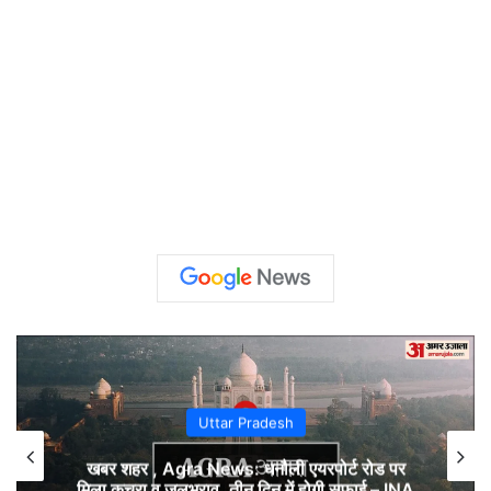
Uttar Pradesh
खबर शहर , Agra News: धनौली एयरपोर्ट रोड पर
मिला कचरा व जलभराव, तीन दिन में होगी सफाई – INA