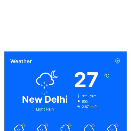
Weather
27
℃
New Delhi
31º - 26º
85%
2.67 km/h
Light Rain