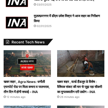
03/01/2025
मुज़फ़्फ़रनगर में डीएम उमेश मिश्रा ने आज शहर का निरीक्षण
किया
02/01/2025
Recent Tech News
खबर शहर , Agra News: धनौली
खबर शहर , वर्ल्ड हैंडलूम डे विशेष :
एयरपोर्ट रोड पर मिला कचरा व जलभराव,
वैश्विक संकट की मार से जूझ रहा सीकरी
तीन दिन में होगी सफाई – INA
का मुगलकालीन दरी उद्योग – INA
12 minutes ago
26 minutes ago