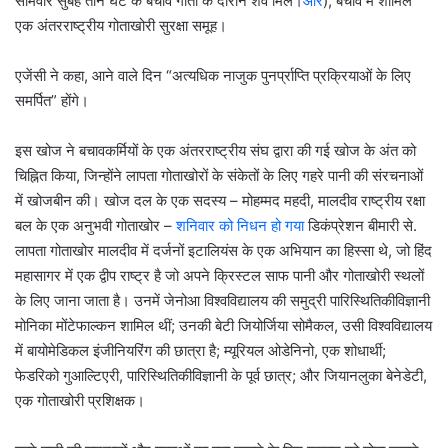
सोमवार सुबह तीन घंटे के बचाव गोता के दौरान शव मिले।
और
), बचाव में शामिल
एक अंतरराष्ट्रीय गोताखोरी सुरक्षा समूह।
एजेंसी ने कहा, आने वाले दिन “अत्यधिक नाजुक पुनर्प्राप्ति प्रक्रियाओं के लिए
समर्पित” होंगे।
इस खोज ने बचावकर्मियों के एक अंतरराष्ट्रीय संघ द्वारा की गई खोज के अंत को
चिह्नित किया, जिन्होंने लापता गोताखोरों के संकेतों के लिए गहरे पानी की संरचनाओं
में खोजबीन की। खोज दल के एक सदस्य – मोहम्मद महदी, मालदीव राष्ट्रीय रक्षा
बल के एक अनुभवी गोताखोर –
शनिवार को निधन हो गया
डिकंप्रेशन बीमारी से.
लापता गोताखोर मालदीव में दर्जनों इटालियंस के एक अभियान का हिस्सा थे, जो हिंद
महासागर में एक द्वीप राष्ट्र है जो अपने क्रिस्टल साफ पानी और गोताखोरी स्थलों
के लिए जाना जाता है। उनमें जेनोआ विश्वविद्यालय की समुद्री पारिस्थितिकीविज्ञानी
मोनिका मोंटेफाल्कन शामिल थीं; उनकी बेटी जियोर्जिया सोमैकल, उसी विश्वविद्यालय
में बायोमेडिकल इंजीनियरिंग की छात्रा है; म्यूरियल ओडेनिनो, एक शोधार्थी;
फेडरिको गुआल्टिएरी, पारिस्थितिकीविज्ञानी के पूर्व छात्र; और जियानलुका बेनेडेटी,
एक गोताखोरी प्रशिक्षक।