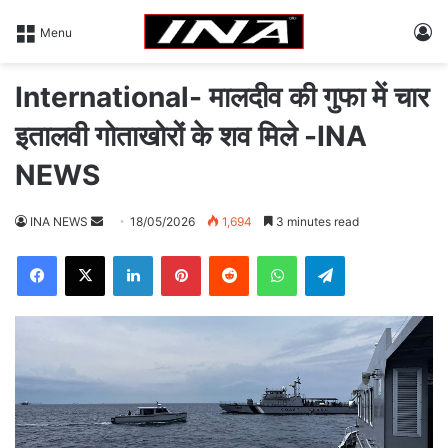
L
Menu
International- मालदीव की गुफा में चार
इतालवी गोताखोरों के शव मिले -INA
NEWS
INA NEWS
S
18/05/2026
1,694
3 minutes read
e
Facebook
X
LinkedIn
Pinterest
Reddit
WhatsApp
Telegram
n
d
a
n
e
m
a
i