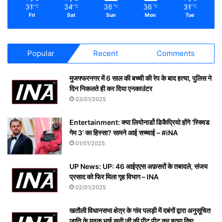
31
34
36
36
31
℃
℃
℃
℃
℃
Fri
Sat
Sun
Mon
Tue
Popular
Recent
Comments
मुजफ्फरनगर में 6 साल की बच्ची की रेप के बाद हत्या, पुलिस ने
दिन निकलते ही कर दिया एनकाउंटर
03/01/2025
Entertainment: क्या लियोनार्डो डिकैप्रियो होंगे ‘स्क्विड
गेम 3’ का हिस्सा? सामने आई सच्चाई – #iNA
01/01/2025
UP News: UP: 46 आईएएस अफ़सरों के तबादले, संजय
प्रसाद को फिर मिला गृह विभाग – INA
02/01/2025
खतौली विधानसभा क्षेत्र के गांव पलड़ी में दबंगों द्वारा अनुसूचित
जाति के युवक भाई सनी जी की पीट पीट कर हत्या किए