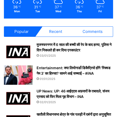
36
31
37
36
37
℃
℃
℃
℃
℃
Mon
Tue
Wed
Thu
Fri
Popular
Recent
Comments
मुजफ्फरनगर में 6 साल की बच्ची की रेप के बाद हत्या, पुलिस ने
दिन निकलते ही कर दिया एनकाउंटर
03/01/2025
Entertainment: क्या लियोनार्डो डिकैप्रियो होंगे ‘स्क्विड
गेम 3’ का हिस्सा? सामने आई सच्चाई – #iNA
01/01/2025
UP News: UP: 46 आईएएस अफ़सरों के तबादले, संजय
प्रसाद को फिर मिला गृह विभाग – INA
02/01/2025
खतौली विधानसभा क्षेत्र के गांव पलड़ी में दबंगों द्वारा अनुसूचित