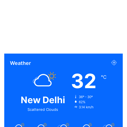
Weather
32
℃
New Delhi
36º - 30º
62%
3.14 km/h
Scattered Clouds