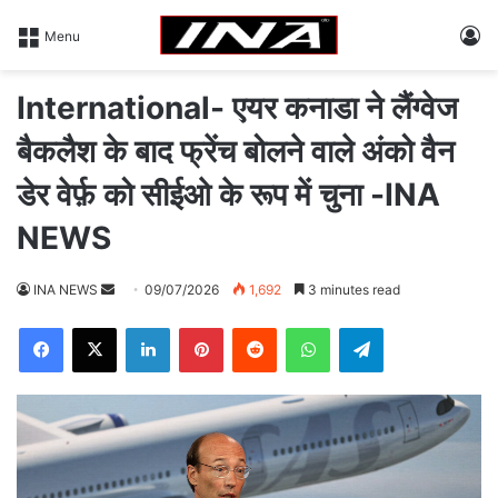
L
Menu
International- एयर कनाडा ने लैंग्वेज
बैकलैश के बाद फ्रेंच बोलने वाले अंको वैन
डेर वेर्फ़ को सीईओ के रूप में चुना -INA
NEWS
INA NEWS
S
09/07/2026
1,692
3 minutes read
e
Facebook
X
LinkedIn
Pinterest
Reddit
WhatsApp
Telegram
n
d
a
n
e
m