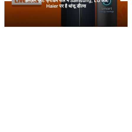
अमेज़न ग्रेट फ्रीडम सेल में Samsung, LG और
Haier पर है धांसू डील्स