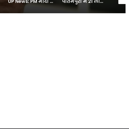
UP News: PM मोदी का नया Insta वीडियो, इस बार दिया स्वदेशी का संदेश – INA
पीतमपुरा में 21 लाख से बना सामुदायिक शौचालय शुरू:सीएम रेखा गुप्ता ने किया उद्घाटन, दिल्ली लक्ष्मी योजना कैंप का भी लिया जायजा- INA NEWS