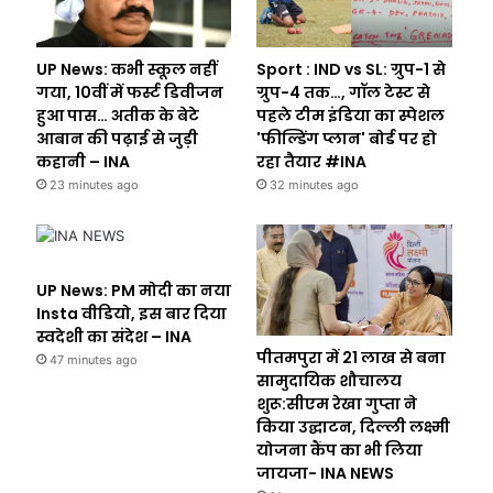
UP News: कभी स्कूल नहीं
Sport : IND vs SL: ग्रुप-1 से
गया, 10वीं में फर्स्ट डिवीजन
ग्रुप-4 तक…, गॉल टेस्ट से
हुआ पास… अतीक के बेटे
पहले टीम इंडिया का स्पेशल
आबान की पढ़ाई से जुड़ी
'फील्डिंग प्लान' बोर्ड पर हो
कहानी – INA
रहा तैयार #INA
23 minutes ago
32 minutes ago
UP News: PM मोदी का नया
Insta वीडियो, इस बार दिया
स्वदेशी का संदेश – INA
पीतमपुरा में 21 लाख से बना
47 minutes ago
सामुदायिक शौचालय
शुरू:सीएम रेखा गुप्ता ने
किया उद्घाटन, दिल्ली लक्ष्मी
योजना कैंप का भी लिया
जायजा- INA NEWS