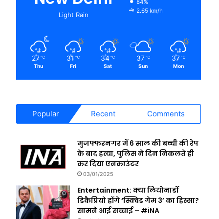
84%
2.65 km/h
Light Rain
27
31
34
37
37
℃
℃
℃
℃
℃
Thu
Fri
Sat
Sun
Mon
Popular
Recent
Comments
मुजफ्फरनगर में 6 साल की बच्ची की रेप
के बाद हत्या, पुलिस ने दिन निकलते ही
कर दिया एनकाउंटर
03/01/2025
Entertainment: क्या लियोनार्डो
डिकैप्रियो होंगे ‘स्क्विड गेम 3’ का हिस्सा?
सामने आई सच्चाई – #iNA