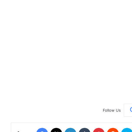
Follow Us
Facebook
X
LinkedIn
Tumblr
Pinterest
Reddit