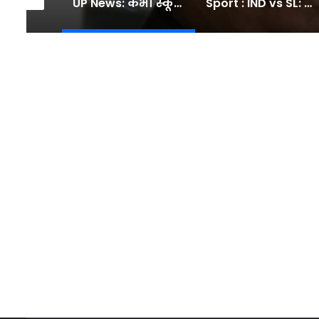
UP News: गोरखपुर यूनिवर्सिटी का हॉस्टल देख भड़कीं राज्यपाल आनंदीबेन पटेल, कहा- 3 महीने में दूर हों सभी कमियां – INA
UP News: कभी स्कूल नहीं गया, 10वीं में फर्स्ट डिवीजन हुआ पास… अतीक के बेटे आबान की पढ़ाई से जुड़ी कहानी – INA
Sport : IND vs SL: ग्रुप-1 से ग्रुप-4 तक…, गॉल टेस्ट से पहले टीम इंडिया का स्पेशल 'फील्डिंग प्लान' बोर्ड पर हो रहा तैयार #INA