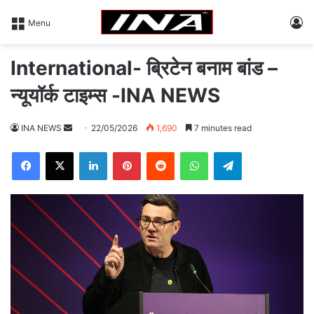
L
Menu
International- ब्रिटेन बनाम बांड –
न्यूयॉर्क टाइम्स -INA NEWS
INA NEWS
S
22/05/2026
1,690
7 minutes read
e
Facebook
X
LinkedIn
Pinterest
Reddit
WhatsApp
Telegram
n
d
a
n
e
m
a
i
l