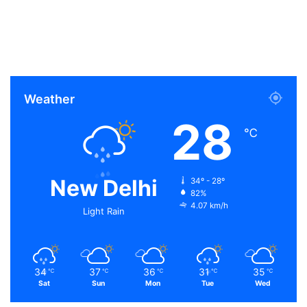
Weather
28
℃
New Delhi
34º - 28º
82%
4.07 km/h
Light Rain
34
37
36
31
35
℃
℃
℃
℃
℃
Sat
Sun
Mon
Tue
Wed