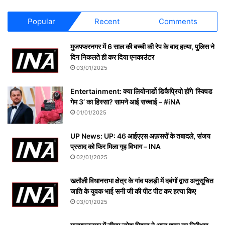
Popular
Recent
Comments
मुजफ्फरनगर में 6 साल की बच्ची की रेप के बाद हत्या, पुलिस ने
दिन निकलते ही कर दिया एनकाउंटर
03/01/2025
Entertainment: क्या लियोनार्डो डिकैप्रियो होंगे ‘स्क्विड
गेम 3’ का हिस्सा? सामने आई सच्चाई – #iNA
01/01/2025
UP News: UP: 46 आईएएस अफ़सरों के तबादले, संजय
प्रसाद को फिर मिला गृह विभाग – INA
02/01/2025
खतौली विधानसभा क्षेत्र के गांव पलड़ी में दबंगों द्वारा अनुसूचित
जाति के युवक भाई सनी जी की पीट पीट कर हत्या किए
03/01/2025