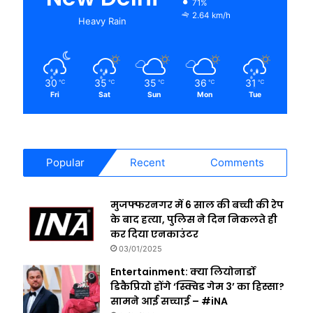
71%
2.64 km/h
Heavy Rain
30
35
35
36
31
℃
℃
℃
℃
℃
Fri
Sat
Sun
Mon
Tue
Popular
Recent
Comments
मुजफ्फरनगर में 6 साल की बच्ची की रेप
के बाद हत्या, पुलिस ने दिन निकलते ही
कर दिया एनकाउंटर
03/01/2025
Entertainment: क्या लियोनार्डो
डिकैप्रियो होंगे ‘स्क्विड गेम 3’ का हिस्सा?
सामने आई सच्चाई – #iNA