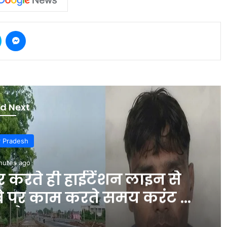
Skype
Messenger
d Next
ports
nutes ago
 वार्म-अप मैच के पहले दिन
ीय गेंदबाजों ने जमकर लुटाए
े खेल का हाल #INA