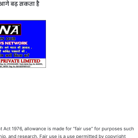
आगे बढ़ सकता है
 Act 1976, allowance is made for “fair use” for purposes such
ip, and research. Fair use is a use permitted by copyright