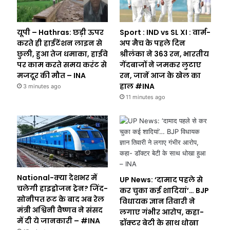
यूपी – Hathras: छड़ी ऊपर
Sport : IND vs SL XI : वार्म-
करते ही हाईटेंशन लाइन से
अप मैच के पहले दिन
छुली, हुआ तेज धमाका, हाईवे
श्रीलंका ने 363 रन, भारतीय
पर काम करते समय करंट से
गेंदबाजों ने जमकर लुटाए
मजदूर की मौत – INA
रन, जानें आज के खेल का
हाल #INA
3 minutes ago
11 minutes ago
National-क्या देशभर में
UP News: ‘दामाद पहले से
चलेगी हाइड्रोजन ट्रेन? जिंद-
कर चुका कई शादियां’… BJP
सोनीपत रूट के बाद अब रेल
विधायक ज्ञान तिवारी ने
मंत्री अश्विनी वैष्णव ने संसद
लगाए गंभीर आरोप, कहा-
में दी ये जानकारी – #INA
डॉक्टर बेटी के साथ धोखा