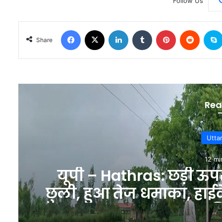
Follow Us
Facebook
X
LinkedIn
Tumblr
Pinterest
Reddit
Share
Rea
S
19 mi
Sport : IND vs SL XI :
श्रीलंका ने 363 रन, भारत
रन, जानें आज क