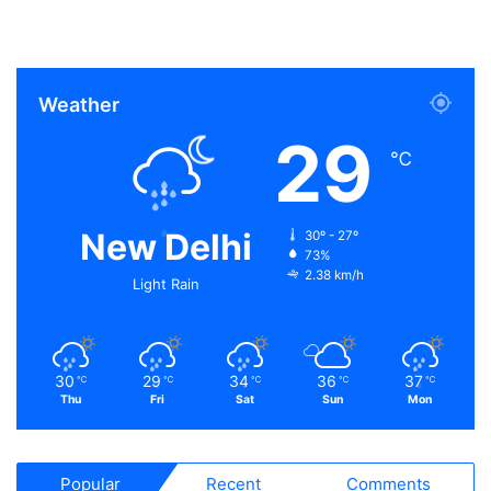
Weather
29
℃
New Delhi
30º - 27º
73%
2.38 km/h
Light Rain
30
29
34
36
37
℃
℃
℃
℃
℃
Thu
Fri
Sat
Sun
Mon
Popular
Recent
Comments