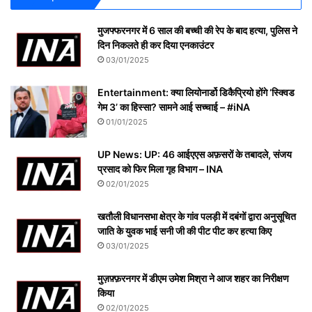
मुजफ्फरनगर में 6 साल की बच्ची की रेप के बाद हत्या, पुलिस ने
दिन निकलते ही कर दिया एनकाउंटर
03/01/2025
Entertainment: क्या लियोनार्डो डिकैप्रियो होंगे ‘स्क्विड
गेम 3’ का हिस्सा? सामने आई सच्चाई – #iNA
01/01/2025
UP News: UP: 46 आईएएस अफ़सरों के तबादले, संजय
प्रसाद को फिर मिला गृह विभाग – INA
02/01/2025
खतौली विधानसभा क्षेत्र के गांव पलड़ी में दबंगों द्वारा अनुसूचित
जाति के युवक भाई सनी जी की पीट पीट कर हत्या किए
03/01/2025
मुज़फ़्फ़रनगर में डीएम उमेश मिश्रा ने आज शहर का निरीक्षण
किया
02/01/2025