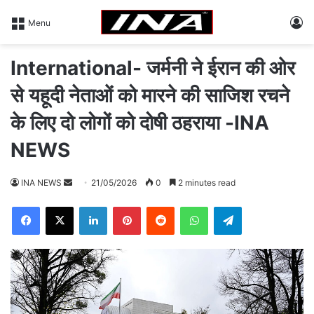
L
Menu
International- जर्मनी ने ईरान की ओर
से यहूदी नेताओं को मारने की साजिश रचने
के लिए दो लोगों को दोषी ठहराया -INA
NEWS
INA NEWS
S
21/05/2026
0
2 minutes read
e
Facebook
X
LinkedIn
Pinterest
Reddit
WhatsApp
Telegram
n
d
a
n
e
m