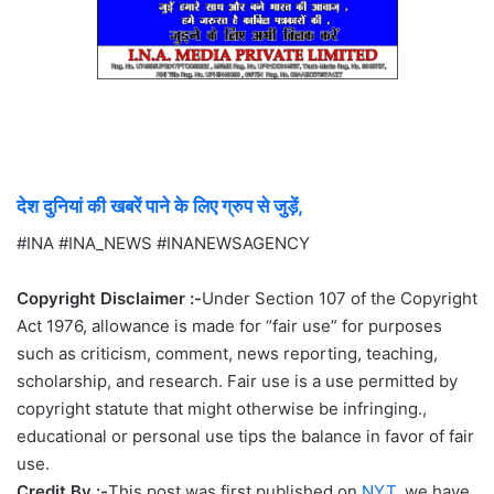
देश दुनियां की खबरें पाने के लिए ग्रुप से जुड़ें,
#INA #INA_NEWS #INANEWSAGENCY
Copyright Disclaimer :-
Under Section 107 of the Copyright
Act 1976, allowance is made for “fair use” for purposes
such as criticism, comment, news reporting, teaching,
scholarship, and research. Fair use is a use permitted by
copyright statute that might otherwise be infringing.,
educational or personal use tips the balance in favor of fair
use.
Credit By :-
This post was first published on
NYT
, we have