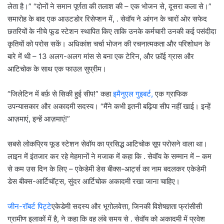
लेता है।” “दोनों ने समान पूर्णता की तलाश की – एक भोजन से, दूसरा कला से।”
समारोह के बाद एक आउटडोर रिसेप्शन में, . सेवॉय ने आंगन के चारों ओर सफेद
छतरियों के नीचे फूड स्टेशन स्थापित किए ताकि उनके कर्मचारी उनकी कई पसंदीदा
कृतियों को परोस सकें। अधिकांश चर्चा भोजन की रचनात्मकता और परिशोधन के
बारे में थी – 13 अलग-अलग मांस से बना एक टेरिन, और फ़ॉई ग्रास और
आटिचोक के साथ एक फाउल सुप्रीम।
“जिलेटिन में बर्फ़ से सिकी हुई सीप!” कहा
इमैनुएल गुइबर्ट,
एक ग्राफिक
उपन्यासकार और अकादमी सदस्य। “मैंने कभी इतनी बढ़िया सीप नहीं खाई। इन्हें
आज़माएं, इन्हें आज़माएं!”
सबसे लोकप्रिय फूड स्टेशन सेवॉय का प्रसिद्ध आटिचोक सूप परोसने वाला था।
लाइन में इंतजार कर रहे मेहमानों ने मजाक में कहा कि . सेवॉय के सम्मान में – कम
से कम उस दिन के लिए – एकेडेमी डेस बीक्स-आर्ट्स का नाम बदलकर एकेडेमी
डेस बीक्स-आर्टिचॉट्स, सुंदर आर्टिचोक अकादमी रखा जाना चाहिए।
जीन-रॉबर्ट पिट्टे
एकेडेमी सदस्य और भूगोलवेत्ता, जिनकी विशेषज्ञता फ्रांसीसी
ग्रामीण इलाकों में है, ने कहा कि वह लंबे समय से . सेवॉय को अकादमी में प्रवेश