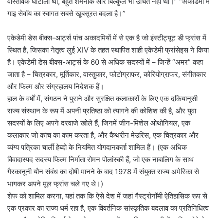
वास्तविक घोटाला था, बहुत शर्मनाक और बिल्कुल भी उचित नहीं था।” “अकाडेमी में
गाइ सेवॉय का स्वागत सबसे खूबसूरत बदला है।”
एकेडेमी डेस बीक्स-आर्ट्स पांच अकादमियों में से एक है जो इंस्टीट्यूट डी फ्रांस में
स्थित है, जिसका नेतृत्व लुई XIV के तहत स्थापित शाही एकेडेमी फ्रांसेइस ने किया
है। एकेडेमी डेस बीक्स-आर्ट्स के 60 से अधिक सदस्यों में – जिन्हें “अमर” कहा
जाता है – चित्रकार, मूर्तिकार, वास्तुकार, फोटोग्राफर, कोरियोग्राफर, संगीतकार
और फिल्म और संग्रहालय निदेशक हैं।
हाल के वर्षों में, संगठन ने पुराने और सुरक्षित कलाकारों के लिए एक दकियानूसी
राज्य संस्थान के रूप में अपनी प्रतिष्ठा को त्यागने की कोशिश की है, और युवा
सदस्यों के लिए अपने दरवाजे खोले हैं, जिनमें जीन-मिशेल ओथोनियल, एक
कलाकार जो कांच का काम करता है, और कैथरीन मेउरिस, एक चित्रकार और
व्यंग्य पत्रिका चार्ली हेब्दो के नियमित योगदानकर्ता शामिल हैं। (एक अधिक
विवादास्पद सदस्य फिल्म निर्माता रोमन पोलांस्की हैं, जो एक नाबालिग के साथ
गैरकानूनी यौन संबंध का दोषी मानने के बाद 1978 में संयुक्त राज्य अमेरिका से
भागकर अपने मूल फ्रांस चले गए थे।)
शेफ को शामिल करना, यहां तक ​​​​कि ऐसे देश में जहां गैस्ट्रोनॉमी ऐतिहासिक रूप से
एक प्रकार का राज्य धर्म रहा है, एक विवर्तनिक सांस्कृतिक बदलाव का प्रतिनिधित्व