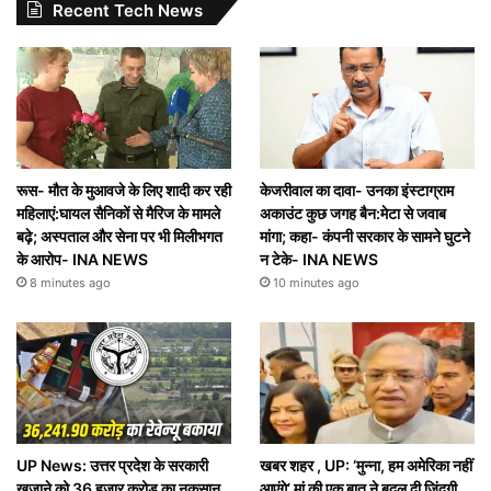
Recent Tech News
रूस- मौत के मुआवजे के लिए शादी कर रही
केजरीवाल का दावा- उनका इंस्टाग्राम
महिलाएं:घायल सैनिकों से मैरिज के मामले
अकाउंट कुछ जगह बैन:मेटा से जवाब
बढ़े; अस्पताल और सेना पर भी मिलीभगत
मांगा; कहा- कंपनी सरकार के सामने घुटने
के आरोप- INA NEWS
न टेके- INA NEWS
8 minutes ago
10 minutes ago
UP News: उत्तर प्रदेश के सरकारी
खबर शहर , UP: ‘मुन्ना, हम अमेरिका नहीं
खजाने को 36 हजार करोड़ का नुकसान,
आएंगे’ मां की एक बात ने बदल दी जिंदगी,