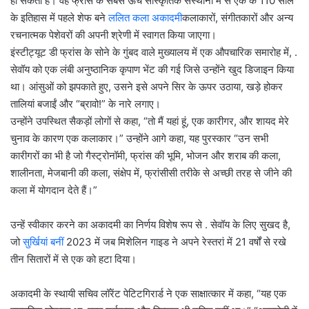
हो सकता है। वह फ्रांस के सबसे ऊंचे सांस्कृतिक संस्थानों में से एक के 110 साल
के इतिहास में पहले शेफ बने
ललित कला अकादमी
कलाकारों, संगीतकारों और अन्य
रचनात्मक पेशेवरों की अपनी श्रेणी में स्वागत किया जाएगा।
इंस्टीट्यूट डी फ्रांस के सोने के गुंबद वाले मुख्यालय में एक औपचारिक समारोह में, .
सेवॉय को एक लंबी अनुष्ठानिक कृपाण भेंट की गई जिसे उन्होंने खुद डिजाइन किया
था। आंसुओं को झपकाते हुए, उसने इसे अपने सिर के ऊपर उठाया, खड़े होकर
तालियां बजाईं और “ब्रावो!” के नारे लगाए।
उन्होंने उपस्थित सैकड़ों लोगों से कहा, “तो मैं यहां हूं, एक कारीगर, और शायद मेरे
चुनाव के कारण एक कलाकार।” उन्होंने आगे कहा, यह पुरस्कार “उन सभी
कारीगरों का भी है जो गैस्ट्रोनॉमी, फ्रांस की भूमि, भोजन और शराब की कला,
शालीनता, मेजबानी की कला, संक्षेप में, फ्रांसीसी तरीके से अच्छी तरह से जीने की
कला में योगदान देते हैं।”
उन्हें स्वीकार करने का अकादमी का निर्णय विशेष रूप से . सेवॉय के लिए सुखद है,
जो
सुर्खियां बनीं
2023 में जब मिशेलिन गाइड ने अपने रेस्तरां में 21 वर्षों से रखे
तीन सितारों में से एक को हटा दिया।
अकादमी के स्थायी सचिव लॉरेंट पेटिटगिरार्ड ने एक साक्षात्कार में कहा, “यह एक