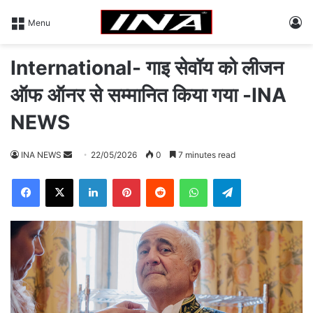
L
Menu
International- गाइ सेवॉय को लीजन
ऑफ ऑनर से सम्मानित किया गया -INA
NEWS
INA NEWS
S
22/05/2026
0
7 minutes read
e
Facebook
X
LinkedIn
Pinterest
Reddit
WhatsApp
Telegram
n
d
a
n
e
m
a
i