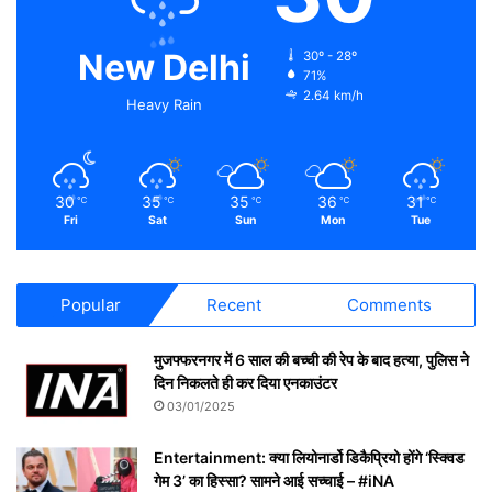
New Delhi
30º - 28º
71%
2.64 km/h
Heavy Rain
30
35
35
36
31
℃
℃
℃
℃
℃
Fri
Sat
Sun
Mon
Tue
Popular
Recent
Comments
मुजफ्फरनगर में 6 साल की बच्ची की रेप के बाद हत्या, पुलिस ने
दिन निकलते ही कर दिया एनकाउंटर
03/01/2025
Entertainment: क्या लियोनार्डो डिकैप्रियो होंगे ‘स्क्विड
गेम 3’ का हिस्सा? सामने आई सच्चाई – #iNA