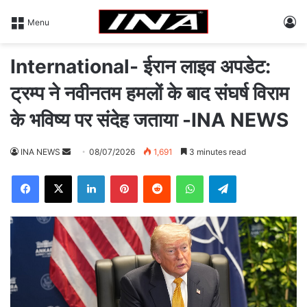
L
Menu
International- ईरान लाइव अपडेट:
ट्रम्प ने नवीनतम हमलों के बाद संघर्ष विराम
के भविष्य पर संदेह जताया -INA NEWS
INA NEWS
S
08/07/2026
1,691
3 minutes read
e
Facebook
X
LinkedIn
Pinterest
Reddit
WhatsApp
Telegram
n
d
a
n
e
m
a
i