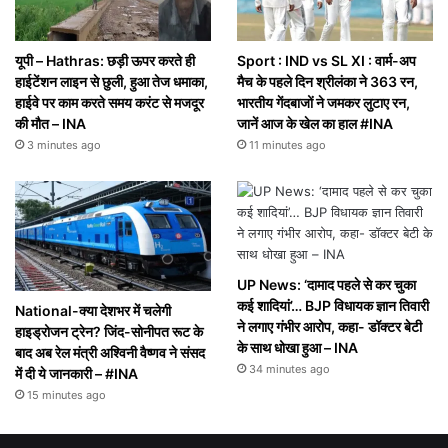
यूपी – Hathras: छड़ी ऊपर करते ही
Sport : IND vs SL XI : वार्म-अप
हाईटेंशन लाइन से छुली, हुआ तेज धमाका,
मैच के पहले दिन श्रीलंका ने 363 रन,
हाईवे पर काम करते समय करंट से मजदूर
भारतीय गेंदबाजों ने जमकर लुटाए रन,
की मौत – INA
जानें आज के खेल का हाल #INA
3 minutes ago
11 minutes ago
UP News: ‘दामाद पहले से कर चुका
कई शादियां’… BJP विधायक ज्ञान तिवारी
National-क्या देशभर में चलेगी
ने लगाए गंभीर आरोप, कहा- डॉक्टर बेटी
हाइड्रोजन ट्रेन? जिंद-सोनीपत रूट के
के साथ धोखा हुआ – INA
बाद अब रेल मंत्री अश्विनी वैष्णव ने संसद
34 minutes ago
में दी ये जानकारी – #INA
15 minutes ago