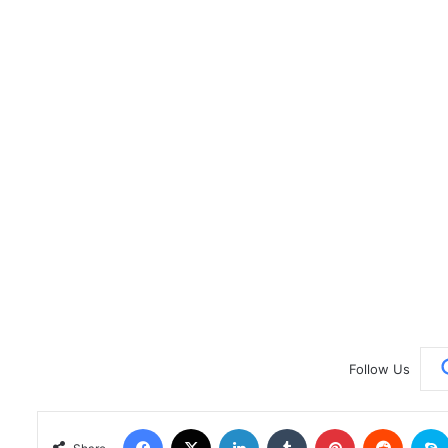
Follow Us
Facebook
X
LinkedIn
Tumblr
Pinterest
Reddit