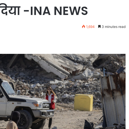
 दिया -INA NEWS
1,694
3 minutes read