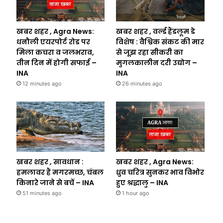
खबर शहर , Agra News:
खबर शहर , वर्ल्ड हैंडलूम डे
धनौली एयरपोर्ट रोड पर
विशेष : वैश्विक संकट की मार
मिला कचरा व जलभराव,
से जूझ रहा सीकरी का
तीन दिन में होगी सफाई –
मुगलकालीन दरी उद्योग –
INA
INA
12 minutes ago
26 minutes ago
खबर शहर , सावधान :
खबर शहर , Agra News:
हमलावर हैं मगरमच्छ, चंबल
ध्रुव चरित्र सुनकर भाव विभोर
किनारे जाने से बचें – INA
हुए श्रद्धालु – INA
51 minutes ago
1 hour ago