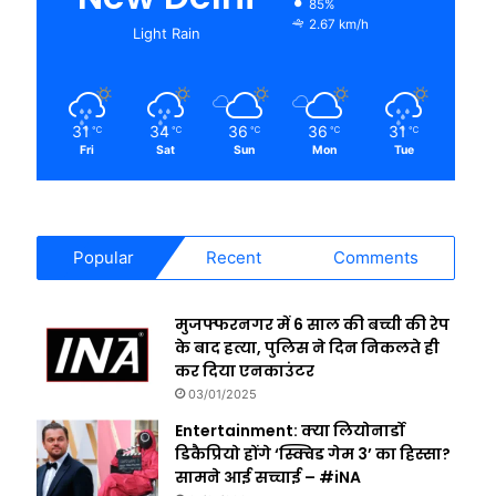
85%
2.67 km/h
Light Rain
31
34
36
36
31
℃
℃
℃
℃
℃
Fri
Sat
Sun
Mon
Tue
Popular
Recent
Comments
मुजफ्फरनगर में 6 साल की बच्ची की रेप
के बाद हत्या, पुलिस ने दिन निकलते ही
कर दिया एनकाउंटर
03/01/2025
Entertainment: क्या लियोनार्डो
डिकैप्रियो होंगे ‘स्क्विड गेम 3’ का हिस्सा?
सामने आई सच्चाई – #iNA