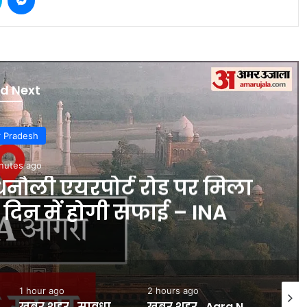
d Next
r Pradesh
nutes ago
विशेष : वैश्विक संकट की मार से
लकालीन दरी उद्योग – INA
2 hours ago
2 hours ago
17 min
खबर शहर , Agra News: ध्रुव चरित्र सुनकर भाव विभोर हुए श्रद्धालु – INA
खबर शहर , Agra News: कोल्ड स्टोर मैनेजर से लूट का खुलासा, तीन आरोपी गिरफ्तार – INA